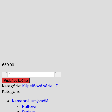
€
69.00
množstvo
Držiak
Pridať do košíka
na
Kategória:
Kúpeľňová séria LD
mydlo
Kategórie
LD
Kamenné umývadlá
Pultové
Stojace