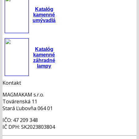
Katalóg
kamenné
umývadlá
Katalóg
kamenné
záhradné
lampy
Kontakt
MAGMAKAM s.r.o.
Továrenská 11
Stará Ľubovňa 064 01
IČO: 47 209 348
IČ DPH: SK2023803804