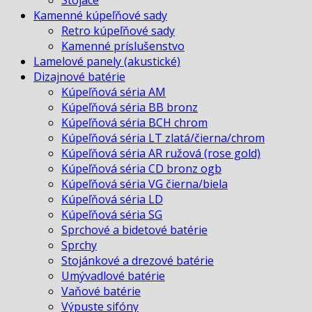
Kamenné kúpeľňové sady
Retro kúpeľňové sady
Kamenné príslušenstvo
Lamelové panely (akustické)
Dizajnové batérie
Kúpeľňová séria AM
Kúpeľňová séria BB bronz
Kúpeľňová séria BCH chrom
Kúpeľňová séria LT zlatá/čierna/chrom
Kúpeľňová séria AR ružová (rose gold)
Kúpeľňová séria CD bronz ogb
Kúpeľňová séria VG čierna/biela
Kúpeľňová séria LD
Kúpeľňová séria SG
Sprchové a bidetové batérie
Sprchy
Stojánkové a drezové batérie
Umývadlové batérie
Vaňové batérie
Výpuste sifóny