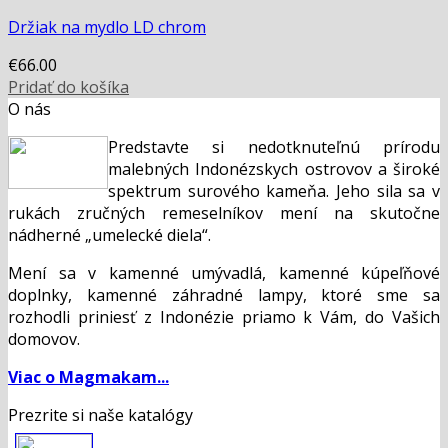
Držiak na mydlo LD chrom
€
66.00
Pridať do košíka
O nás
Predstavte si nedotknuteľnú prírodu
malebných Indonézskych ostrovov a široké
spektrum surového kameňa. Jeho sila sa v
rukách zručných remeselníkov mení na skutočne
nádherné „umelecké diela“.
Mení sa v kamenné umývadlá, kamenné kúpeľňové
doplnky, kamenné záhradné lampy, ktoré sme sa
rozhodli priniesť z Indonézie priamo k Vám, do Vašich
domovov.
Viac o Magmakam...
Prezrite si naše katalógy