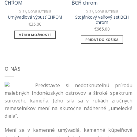
DIZAJNOVÉ BATÉRIE
DIZAJNOVÉ BATÉRIE
Pridaj do zoznamu
Pridaj do zoznamu
Stojánkový vaňový set BCH
Umývadlová výpusť CHROM
obľúbených
obľúbených
chrom
€
35.00
€
665.00
VÝBER MOŽNOSTÍ
PRIDAŤ DO KOŠÍKA
This
product
has
multiple
variants.
O NÁS
The
options
Predstavte si nedotknuteľnú prírodu
may
malebných Indonézskych ostrovov a široké spektrum
be
chosen
surového kameňa. Jeho sila sa v rukách zručných
on
remeselníkov mení na skutočne nádherné „umelecké
the
diela“.
product
page
Mení sa v kamenné umývadlá, kamenné kúpeľňové