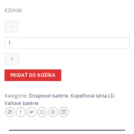
€
259.00
množstvo
Retro
vaňová
batéria
LD
zlatá
PRIDAŤ DO KOŠÍKA
Kategórie:
Dizajnové batérie
,
Kúpeľňová séria LD
,
Vaňové batérie