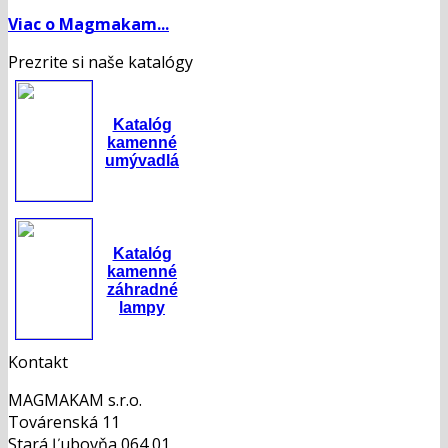
Viac o Magmakam...
Prezrite si naše katalógy
Katalóg
kamenné
umývadlá
Katalóg
kamenné
záhradné
lampy
Kontakt
MAGMAKAM s.r.o.
Továrenská 11
Stará Ľubovňa 064 01