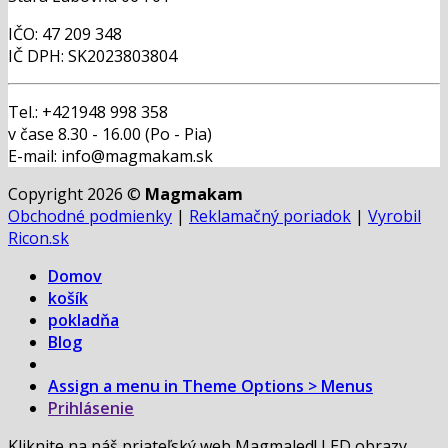
IČO: 47 209 348
IČ DPH: SK2023803804
Tel.: +421948 998 358
v čase 8.30 - 16.00 (Po - Pia)
E-mail: info@magmakam.sk
Copyright 2026 ©
Magmakam
Obchodné podmienky
|
Reklamačný poriadok
|
Vyrobil
Ricon.sk
Domov
košík
pokladňa
Blog
Assign a menu in Theme Options > Menus
Prihlásenie
Kliknite na náš priateľský web Magmaled! LED obrazy,