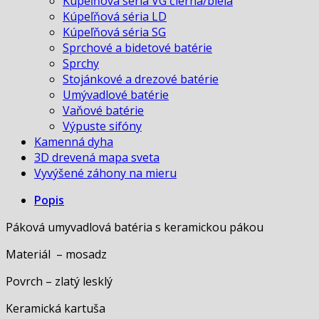
Kúpeľňová séria VG čierna/biela
Kúpeľňová séria LD
Kúpeľňová séria SG
Sprchové a bidetové batérie
Sprchy
Stojánkové a drezové batérie
Umývadlové batérie
Vaňové batérie
Výpuste sifóny
Kamenná dyha
3D drevená mapa sveta
Vyvýšené záhony na mieru
Popis
Páková umyvadlová batéria s keramickou pákou
Materiál – mosadz
Povrch – zlatý lesklý
Keramická kartuša