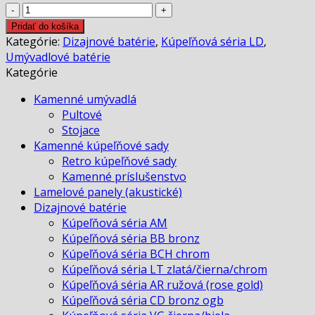
množstvo
Retro
Pridať do košíka
umývadlová
Kategórie:
Dizajnové batérie
,
Kúpeľňová séria LD
,
batéria
Umývadlové batérie
LD
Kategórie
zlatá
Kamenné umývadlá
Pultové
Stojace
Kamenné kúpeľňové sady
Retro kúpeľňové sady
Kamenné príslušenstvo
Lamelové panely (akustické)
Dizajnové batérie
Kúpeľňová séria AM
Kúpeľňová séria BB bronz
Kúpeľňová séria BCH chrom
Kúpeľňová séria LT zlatá/čierna/chrom
Kúpeľňová séria AR ružová (rose gold)
Kúpeľňová séria CD bronz ogb