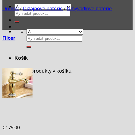
Domov
/
Dizajnové batérie
/
Umývadlové batérie
Hľadať:
Hľadať:
Filter
Košík
Žiadne produkty v košíku.
€
179.00