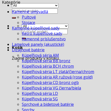
Kategórie
Hľadať:
Kamenné umývadlá
Pultové
Stojace
Kamenné kúpeľňové sady
Hľadať:
Retro kúpeľňové sady
Kamenné príslušenstvo
Lamelové panely (akustické)
Košík
Dizajnové batérie
Kúpeľňová séria AM
Žiadne produkty v košíku.
Kúpeľňová séria BB bronz
Kúpeľňová séria BCH chrom
Kúpeľňová séria LT zlatá/čierna/chrom
Kúpeľňová séria AR ružová (rose gold)
Kúpeľňová séria CD bronz ogb
Kúpeľňová séria VG čierna/biela
Kúpeľňová séria LD
Kúpeľňová séria SG
Sprchové a bidetové batérie
Sprchy