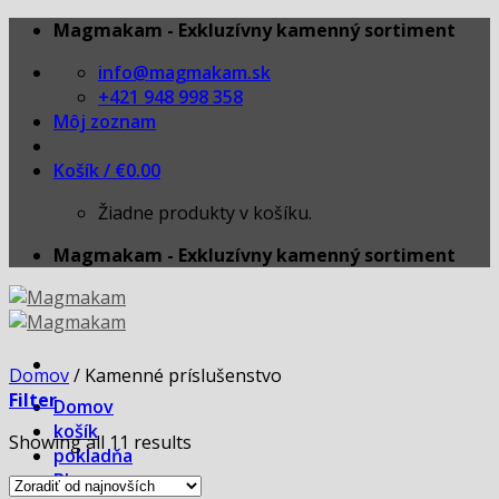
Skip
Magmakam - Exkluzívny kamenný sortiment
to
info@magmakam.sk
content
+421 948 998 358
Môj zoznam
Košík /
€
0.00
Žiadne produkty v košíku.
Magmakam - Exkluzívny kamenný sortiment
Domov
/
Kamenné príslušenstvo
Filter
Domov
košík
Showing all 11 results
pokladňa
Blog