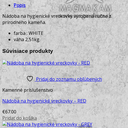
Vyvýšené záhony na mieru
Popis
Nádoba na hygienické vreckovky vyrobená ručne z
prírodného kameňa.
farba : WHITE
váha 2,51kg
Súvisiace produkty
Pridaj do zoznamu obľúbených
Kamenné príslušenstvo
Nádoba na hygienické vreckovky – RED
€
67.00
Pridať do košíka