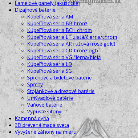
Kamenné príslušenstvo
Lamelové panely (akustické)
Dizajnové batérie
Kúpeľňová séria AM
Kúpeľňová séria BB bronz
Kúpeľňová séria BCH chrom
Kúpeľňová séria LT zlatá/čierna/chrom
Kúpeľňová séria AR ružová (rose gold)
Kúpeľňová séria CD bronz ogb
Kúpeľňová séria VG čierna/biela
Kúpeľňová séria LD
Kúpeľňová séria SG
Sprchové a bidetové batérie
Sprchy
Stojánkové a drezové batérie
Umývadlové batérie
Vaňové batérie
Výpuste sifóny
Kamenná dyha
3D drevená mapa sveta