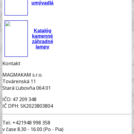
kamenné
umývadlá
Katalóg
kamenné
záhradné
lampy
Kontakt
MAGMAKAM s.r.o.
Továrenská 11
Stará Ľubovňa 064 01
IČO: 47 209 348
IČ DPH: SK2023803804
Tel.: +421948 998 358