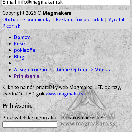
v čase 8.30 - 16.00 (Po - Pia)
E-mail: info@magmakam.sk
Copyright 2026 ©
Magmakam
Obchodné podmienky
|
Reklamačný poriadok
|
Vyrobil
Ricon.sk
Domov
košík
pokladňa
Blog
Assign a menu in Theme Options > Menus
Prihlásenie
Kliknite na náš priateľský web Magmaled! LED obrazy,
kvetináče, LED gule
www.magmaled.sk
Prihlásenie
Používateľské meno alebo e-mailová adresa
*