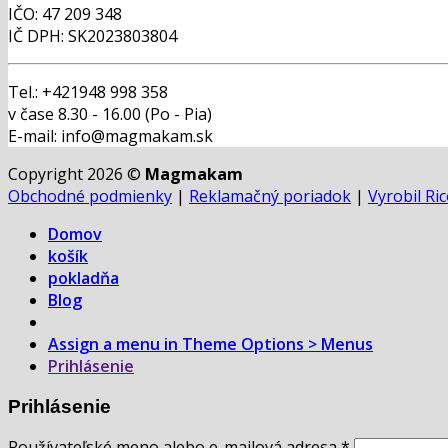
IČO: 47 209 348
IČ DPH: SK2023803804
Tel.: +421948 998 358
v čase 8.30 - 16.00 (Po - Pia)
E-mail: info@magmakam.sk
Copyright 2026 ©
Magmakam
Obchodné podmienky
|
Reklamačný poriadok
|
Vyrobil Ri
Domov
košík
pokladňa
Blog
Assign a menu in Theme Options > Menus
Prihlásenie
Prihlásenie
Používateľské meno alebo e-mailová adresa
*