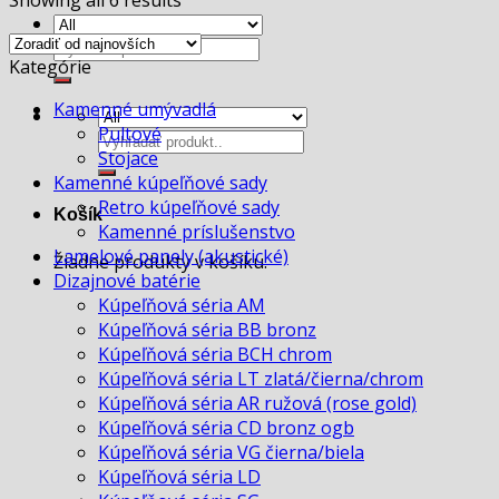
Showing all 6 results
Hľadať:
Kategórie
Kamenné umývadlá
Pultové
Hľadať:
Stojace
Kamenné kúpeľňové sady
Retro kúpeľňové sady
Košík
Kamenné príslušenstvo
Lamelové panely (akustické)
Žiadne produkty v košíku.
Dizajnové batérie
Kúpeľňová séria AM
Kúpeľňová séria BB bronz
Kúpeľňová séria BCH chrom
Kúpeľňová séria LT zlatá/čierna/chrom
Kúpeľňová séria AR ružová (rose gold)
Kúpeľňová séria CD bronz ogb
Kúpeľňová séria VG čierna/biela
Kúpeľňová séria LD