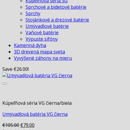
Kúpeľňová séria SG
Sprchové a bidetové batérie
Sprchy
Stojánkové a drezové batérie
Umývadlové batérie
Vaňové batérie
Výpuste sifóny
Kamenná dyha
3D drevená mapa sveta
Vyvýšené záhony na mieru
Save
€
26.00
!
Kúpeľňová séria VG čierna/biela
Umývadlová batéria VG čierna
Original
Current
€
105.00
€
79.00