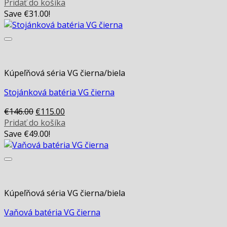
price
price
Pridať do košíka
was:
is:
Save
€
31.00
!
€105.00.
€79.00.
Kúpeľňová séria VG čierna/biela
Stojánková batéria VG čierna
Original
Current
€
146.00
€
115.00
price
price
Pridať do košíka
was:
is:
Save
€
49.00
!
€146.00.
€115.00.
Kúpeľňová séria VG čierna/biela
Vaňová batéria VG čierna