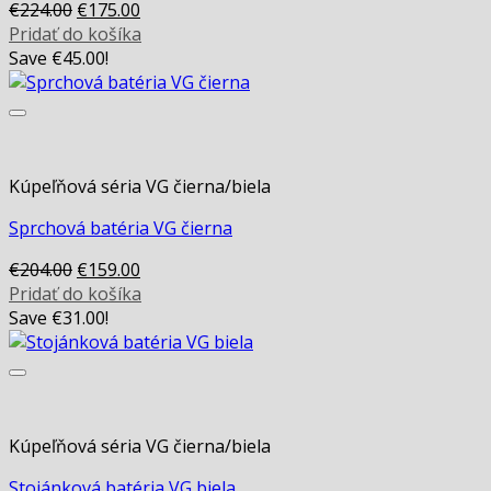
Original
Current
€
224.00
€
175.00
price
price
Pridať do košíka
was:
is:
Save
€
45.00
!
€224.00.
€175.00.
Kúpeľňová séria VG čierna/biela
Sprchová batéria VG čierna
Original
Current
€
204.00
€
159.00
price
price
Pridať do košíka
was:
is:
Save
€
31.00
!
€204.00.
€159.00.
Kúpeľňová séria VG čierna/biela
Stojánková batéria VG biela