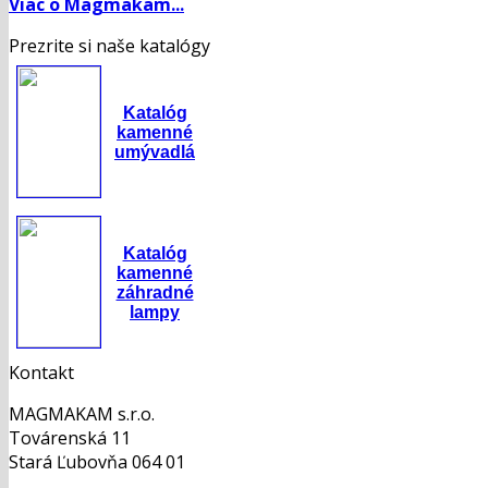
Viac o Magmakam...
Prezrite si naše katalógy
Katalóg
kamenné
umývadlá
Katalóg
kamenné
záhradné
lampy
Kontakt
MAGMAKAM s.r.o.
Továrenská 11
Stará Ľubovňa 064 01