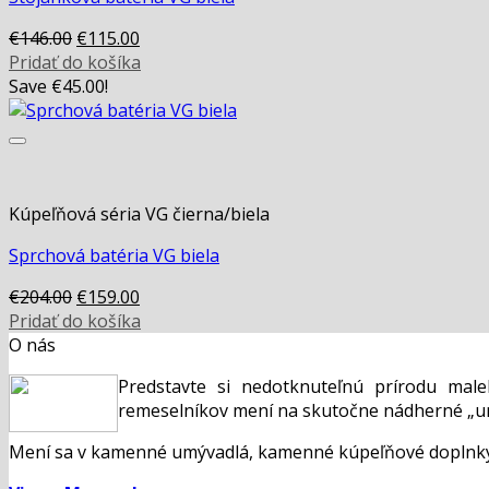
Original
Current
€
146.00
€
115.00
price
price
Pridať do košíka
was:
is:
Save
€
45.00
!
€146.00.
€115.00.
Kúpeľňová séria VG čierna/biela
Sprchová batéria VG biela
Original
Current
€
204.00
€
159.00
price
price
Pridať do košíka
was:
is:
O nás
€204.00.
€159.00.
Predstavte si nedotknuteľnú prírodu mal
remeselníkov mení na skutočne nádherné „um
Mení sa v kamenné umývadlá, kamenné kúpeľňové doplnky,