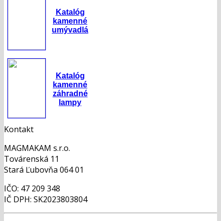
Katalóg
kamenné
umývadlá
Katalóg
kamenné
záhradné
lampy
Kontakt
MAGMAKAM s.r.o.
Továrenská 11
Stará Ľubovňa 064 01
IČO: 47 209 348
IČ DPH: SK2023803804