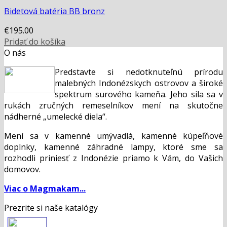
Bidetová batéria BB bronz
€
195.00
Pridať do košíka
O nás
Predstavte si nedotknuteľnú prírodu
malebných Indonézskych ostrovov a široké
spektrum surového kameňa. Jeho sila sa v
rukách zručných remeselníkov mení na skutočne
nádherné „umelecké diela“.
Mení sa v kamenné umývadlá, kamenné kúpeľňové
doplnky, kamenné záhradné lampy, ktoré sme sa
rozhodli priniesť z Indonézie priamo k Vám, do Vašich
domovov.
Viac o Magmakam...
Prezrite si naše katalógy