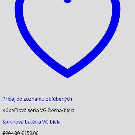
Pridaj do zoznamu obľúbených
Kúpeľňová séria VG čierna/biela
Sprchová batéria VG biela
Original
Current
€
204.00
€
159.00