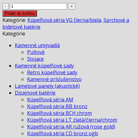
€204.00.
€159.00.
množstvo
Sprchová
Pridať do košíka
batéria
Kategórie:
Kúpeľňová séria VG čierna/biela
,
Sprchové a
VG
bidetové batérie
čierna
Kategórie
Kamenné umývadlá
Pultové
Stojace
Kamenné kúpeľňové sady
Retro kúpeľňové sady
Kamenné príslušenstvo
Lamelové panely (akustické)
Dizajnové batérie
Kúpeľňová séria AM
Kúpeľňová séria BB bronz
Kúpeľňová séria BCH chrom
Kúpeľňová séria LT zlatá/čierna/chrom
Kúpeľňová séria AR ružová (rose gold)
Kúpeľňová séria CD bronz ogb