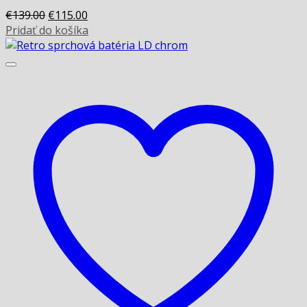
Original
Current
€
139.00
€
115.00
price
price
Pridať do košíka
was:
is:
€139.00.
€115.00.