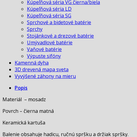
Kúpeľňová séria VG čierna/biela
Kúpeľňová séria LD
Kúpeľňová séria SG
Sprchové a bidetové batérie
Sprchy
Stojánkové a drezové batérie
Umývadlové batérie
Vaňové batérie
Výpuste sifóny
Kamenná dyha
3D drevená mapa sveta
Vyvýšené záhony na mieru
Popis
Materiál – mosadz
Povrch – čierna matná
Keramická kartuša
Balenie obsahuje hadicu, ručnú spršku a držiak spršky.