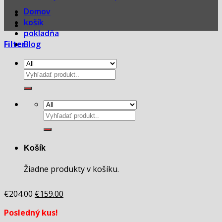
Domov
košík
pokladňa
Filter
Blog
Hľadať:
Hľadať:
Košík
Žiadne produkty v košíku.
Original
Current
€
204.00
€
159.00
price
price
Posledný kus!
was:
is: