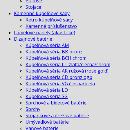
Pultové
odpadky
Stojace
Kamenné kúpeľňové sady
Retro kúpeľňové sady
Kamenné príslušenstvo
Lamelové panely (akustické)
Dizajnové batérie
Kúpeľňová séria AM
Kúpeľňová séria BB bronz
Kúpeľňová séria BCH chrom
Kúpeľňová séria LT zlatá/čierna/chrom
Kúpeľňová séria AR ružová (rose gold)
Kúpeľňová séria CD bronz ogb
Kúpeľňová séria VG čierna/biela
Kúpeľňová séria LD
Kúpeľňová séria SG
Sprchové a bidetové batérie
Sprchy
Stojánkové a drezové batérie
Umývadlové batérie
Vaňové batérie