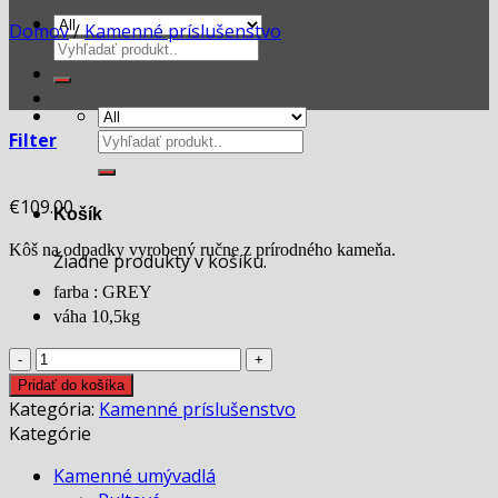
Domov
/
Kamenné príslušenstvo
Hľadať:
Hľadať:
Filter
€
109.00
Košík
Kôš na odpadky vyrobený ručne z prírodného kameňa.
Žiadne produkty v košíku.
farba : GREY
váha 10,5kg
množstvo
RITA
Pridať do košíka
GREY
Kategória:
Kamenné príslušenstvo
-
Kategórie
kôš
Kamenné umývadlá
na