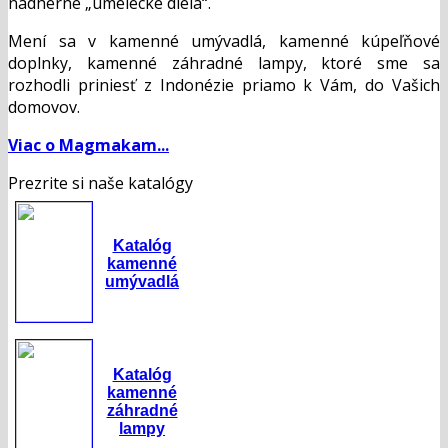
nádherné „umelecké diela“.
Mení sa v kamenné umývadlá, kamenné kúpeľňové
doplnky, kamenné záhradné lampy, ktoré sme sa
rozhodli priniesť z Indonézie priamo k Vám, do Vašich
domovov.
Viac o Magmakam...
Prezrite si naše katalógy
Katalóg
kamenné
umývadlá
Katalóg
kamenné
záhradné
lampy