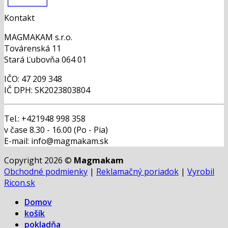
Kontakt
MAGMAKAM s.r.o.
Továrenská 11
Stará Ľubovňa 064 01
IČO: 47 209 348
IČ DPH: SK2023803804
Tel.: +421948 998 358
v čase 8.30 - 16.00 (Po - Pia)
E-mail: info@magmakam.sk
Copyright 2026 ©
Magmakam
Obchodné podmienky
|
Reklamačný poriadok
|
Vyrobil
Ricon.sk
Domov
košík
pokladňa