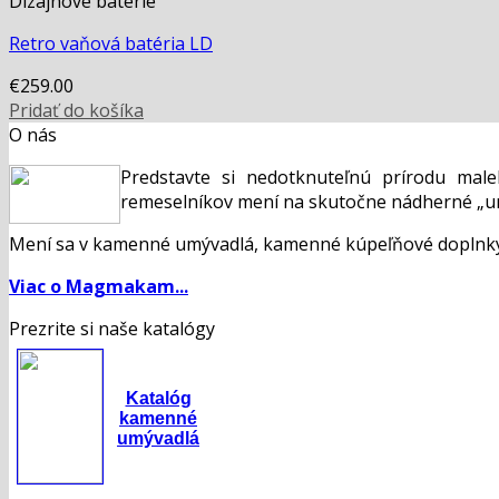
Dizajnové batérie
Retro vaňová batéria LD
€
259.00
Pridať do košíka
O nás
Predstavte si nedotknuteľnú prírodu mal
remeselníkov mení na skutočne nádherné „um
Mení sa v kamenné umývadlá, kamenné kúpeľňové doplnky,
Viac o Magmakam...
Prezrite si naše katalógy
Katalóg
kamenné
umývadlá