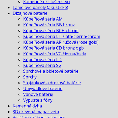
Kamenné príslušenstvo
Lamelové panely (akustické)
Dizajnové batérie
Kúpeľňová séria AM
Kúpeľňová séria BB bronz
Kúpeľňová séria BCH chrom
Kúpeľňová séria LT zlatá/čierna/chrom
Kúpeľňová séria AR ružová (rose gold)
Kúpeľňová séria CD bronz ogb
Kúpeľňová séria VG čierna/biela
Kúpeľňová séria LD
Kúpeľňová séria SG
Sprchové a bidetové batérie
Sprchy
Stojánkové a drezové batérie
Umývadlové batérie
Vaňové batérie
Výpuste sifóny
Kamenná dyha
3D drevená mapa sveta
Vyvýšené záhony na mieru