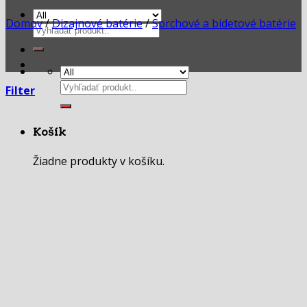
Domov
/
Dizajnové batérie
/
Sprchové a bidetové batérie
Hľadať:
Hľadať:
Filter
Košík
Žiadne produkty v košíku.