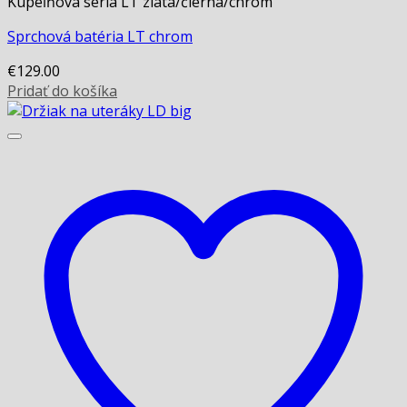
Kúpeľňová séria LT zlatá/čierna/chrom
Sprchová batéria LT chrom
€
129.00
Pridať do košíka