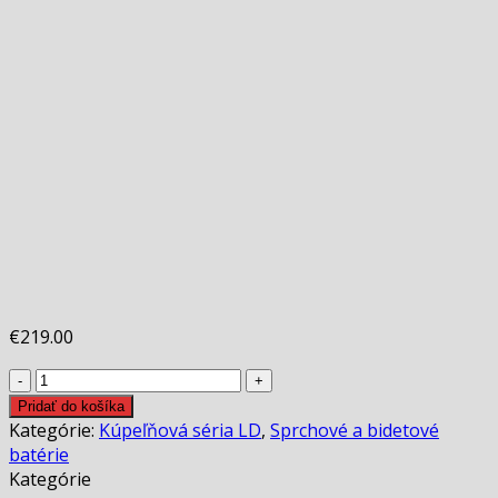
€
219.00
množstvo
Retro
Pridať do košíka
sprchová
Kategórie:
Kúpeľňová séria LD
,
Sprchové a bidetové
batéria
batérie
LD
Kategórie