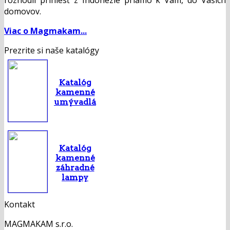
rozhodli priniesť z Indonézie priamo k Vám, do Vašich
domovov.
Viac o Magmakam...
Prezrite si naše katalógy
Katalóg
kamenné
umývadlá
Katalóg
kamenné
záhradné
lampy
Kontakt
MAGMAKAM s.r.o.