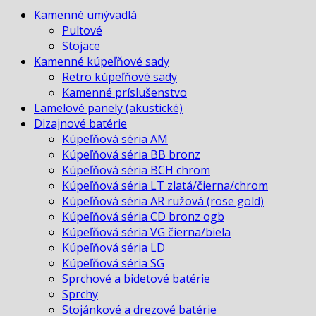
chrom
Kamenné umývadlá
Pultové
Stojace
Kamenné kúpeľňové sady
Retro kúpeľňové sady
Kamenné príslušenstvo
Lamelové panely (akustické)
Dizajnové batérie
Kúpeľňová séria AM
Kúpeľňová séria BB bronz
Kúpeľňová séria BCH chrom
Kúpeľňová séria LT zlatá/čierna/chrom
Kúpeľňová séria AR ružová (rose gold)
Kúpeľňová séria CD bronz ogb
Kúpeľňová séria VG čierna/biela
Kúpeľňová séria LD
Kúpeľňová séria SG
Sprchové a bidetové batérie
Sprchy
Stojánkové a drezové batérie