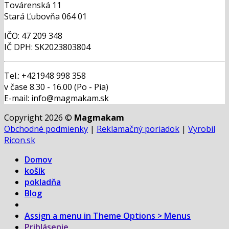
Továrenská 11
Stará Ľubovňa 064 01
IČO: 47 209 348
IČ DPH: SK2023803804
Tel.: +421948 998 358
v čase 8.30 - 16.00 (Po - Pia)
E-mail: info@magmakam.sk
Copyright 2026 ©
Magmakam
Obchodné podmienky
|
Reklamačný poriadok
|
Vyrobil
Ricon.sk
Domov
košík
pokladňa
Blog
Assign a menu in Theme Options > Menus
Prihlásenie