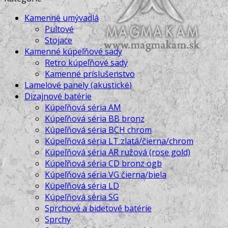
RUSTIC
Kamenné umývadlá
Pultové
Stojace
Kamenné kúpeľňové sady
Retro kúpeľňové sady
Kamenné príslušenstvo
Lamelové panely (akustické)
Dizajnové batérie
Kúpeľňová séria AM
Kúpeľňová séria BB bronz
Kúpeľňová séria BCH chrom
Kúpeľňová séria LT zlatá/čierna/chrom
Kúpeľňová séria AR ružová (rose gold)
Kúpeľňová séria CD bronz ogb
Kúpeľňová séria VG čierna/biela
Kúpeľňová séria LD
Kúpeľňová séria SG
Sprchové a bidetové batérie
Sprchy