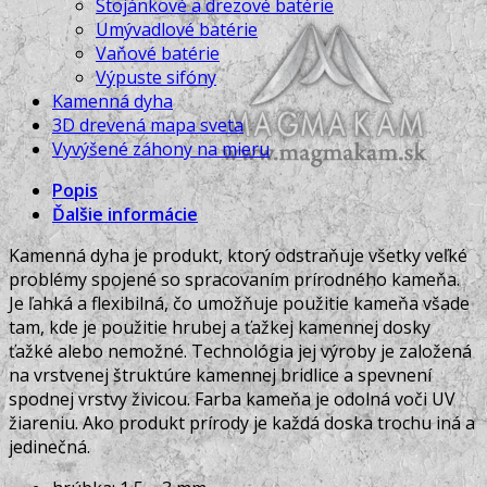
Stojánkové a drezové batérie
Umývadlové batérie
Vaňové batérie
Výpuste sifóny
Kamenná dyha
3D drevená mapa sveta
Vyvýšené záhony na mieru
Popis
Ďalšie informácie
Kamenná dyha je produkt, ktorý odstraňuje všetky veľké
problémy spojené so spracovaním prírodného kameňa.
Je ľahká a flexibilná, čo umožňuje použitie kameňa všade
tam, kde je použitie hrubej a ťažkej kamennej dosky
ťažké alebo nemožné. Technológia jej výroby je založená
na vrstvenej štruktúre kamennej bridlice a spevnení
spodnej vrstvy živicou. Farba kameňa je odolná voči UV
žiareniu. Ako produkt prírody je každá doska trochu iná a
jedinečná.