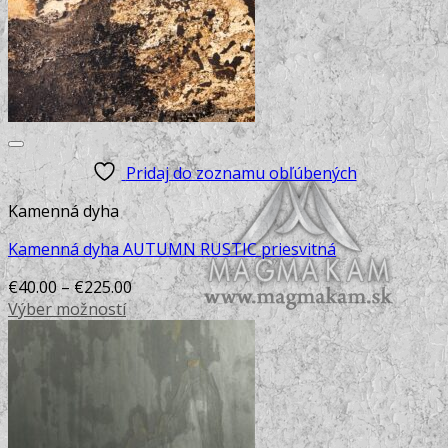
product
multiple
page
variants.
The
options
may
be
chosen
Pridaj do zoznamu obľúbených
on
the
Kamenná dyha
product
page
Kamenná dyha AUTUMN RUSTIC priesvitná
€
40.00
–
€
225.00
Výber možností
This
product
has
multiple
variants.
The