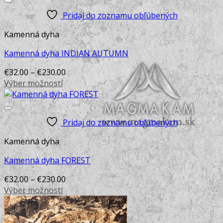
Pridaj do zoznamu obľúbených
Kamenná dyha
Kamenná dyha INDIAN AUTUMN
€
32.00
–
€
230.00
Výber možností
This
product
has
Pridaj do zoznamu obľúbených
multiple
variants.
Kamenná dyha
The
options
Kamenná dyha FOREST
may
€
32.00
–
€
230.00
be
Výber možností
chosen
This
on
product
the
has