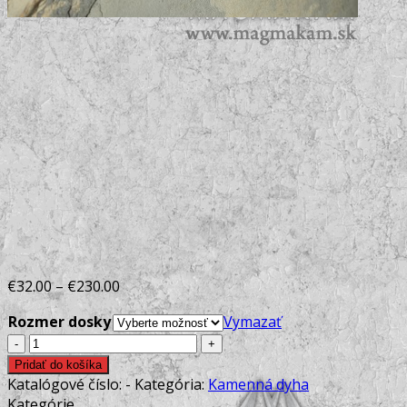
€
32.00
–
€
230.00
Rozmer dosky
Vymazať
množstvo
Kamenná
Pridať do košíka
dyha
Katalógové číslo:
-
Kategória:
Kamenná dyha
AUTUMN
Kategórie