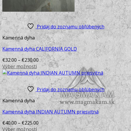
options
may
be
chosen
Pridaj do zoznamu obľúbených
on
the
Kamenná dyha
product
Kamenná dyha CALIFORNIA GOLD
page
€
32.00
–
€
230.00
Výber možností
This
product
has
Pridaj do zoznamu obľúbených
multiple
variants.
Kamenná dyha
The
options
Kamenná dyha INDIAN AUTUMN priesvitná
may
€
40.00
–
€
225.00
be
Výber možností
chosen