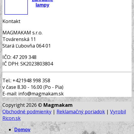
lampy
Kontakt
MAGMAKAM s.r.o.
Továrenská 11
Stará Ľubovňa 064 01
IČO: 47 209 348
IČ DPH: SK2023803804
Tel.: +421948 998 358
v čase 8.30 - 16.00 (Po - Pia)
E-mail: info@magmakam.sk
Copyright 2026 ©
Magmakam
Obchodné podmienky
|
Reklamačný poriadok
|
Vyrobil
Ricon.sk
Domov