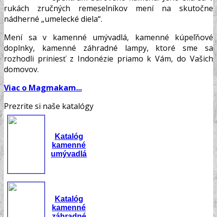
variants.
rukách zručných remeselníkov mení na skutočne
The
nádherné „umelecké diela“.
options
may
Mení sa v kamenné umývadlá, kamenné kúpeľňové
be
doplnky, kamenné záhradné lampy, ktoré sme sa
chosen
rozhodli priniesť z Indonézie priamo k Vám, do Vašich
on
domovov.
the
product
Viac o Magmakam...
page
Prezrite si naše katalógy
Katalóg
kamenné
umývadlá
Katalóg
kamenné
záhradné