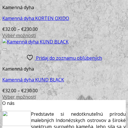
on
the
Kamenná dyha
product
Kamenná dyha KORTEN OXIDO
page
€
32.00
–
€
230.00
Výber možností
This
product
has
Pridaj do zoznamu obľúbených
multiple
variants.
Kamenná dyha
The
options
Kamenná dyha KUND BLACK
may
€
32.00
–
€
230.00
be
Výber možností
chosen
This
O nás
on
product
the
Predstavte si nedotknuteľnú prírodu
has
product
malebných Indonézskych ostrovov a široké
multiple
page
spektrum surového kameňa. Jeho sila sa v