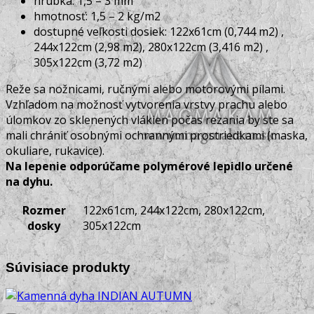
hrúbka: 1,5 – 3 mm
hmotnosť: 1,5 – 2 kg/m
2
dostupné veľkosti dosiek: 122x61cm (0,744 m2) ,
244x122cm (2,98 m2), 280x122cm (3,416 m2) ,
305x122cm (3,72 m2)
Reže sa nožnicami, ručnými alebo motorovými pílami.
Vzhľadom na možnosť vytvorenia vrstvy prachu alebo
úlomkov zo sklenených vlákien počas rezania by ste sa
mali chrániť osobnými ochrannými prostriedkami (maska,
okuliare, rukavice).
Na lepenie odporúčame polymérové ​​lepidlo určené
na dyhu.
Rozmer
122x61cm, 244x122cm, 280x122cm,
dosky
305x122cm
Súvisiace produkty