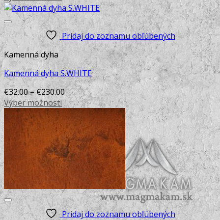
This
on
product
the
has
product
Pridaj do zoznamu obľúbených
multiple
page
variants.
Kamenná dyha
The
options
Kamenná dyha S.WHITE
may
€
32.00
–
€
230.00
be
Výber možností
chosen
This
on
product
the
has
product
multiple
page
variants.
The
options
may
be
chosen
Pridaj do zoznamu obľúbených