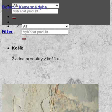
Domov
/
Kamenná dyha
Hľadať:
Hľadať:
Filter
Košík
Žiadne produkty v košíku.