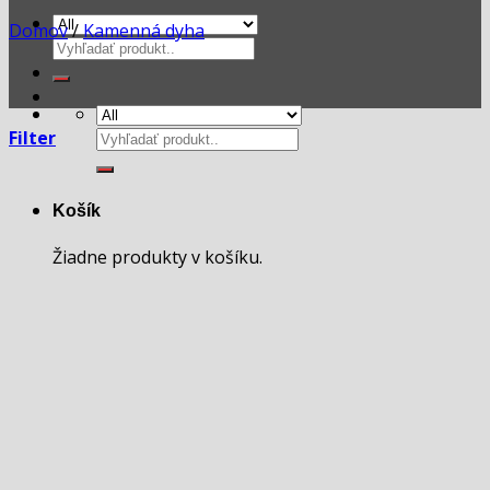
Domov
/
Kamenná dyha
Hľadať:
Hľadať:
Filter
Košík
Žiadne produkty v košíku.