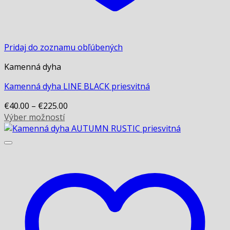
Pridaj do zoznamu obľúbených
Kamenná dyha
Kamenná dyha LINE BLACK priesvitná
€
40.00
–
€
225.00
Výber možností
This
product
has
multiple
variants.
The
options
may
be
chosen