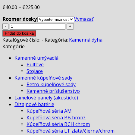
€
40.00
–
€
225.00
Rozmer dosky
Vymazať
množstvo
Kamenná
Pridať do košíka
dyha
Katalógové číslo:
-
Kategória:
Kamenná dyha
INDIAN
Kategórie
AUTUMN
Kamenné umývadlá
priesvitná
Pultové
Stojace
Kamenné kúpeľňové sady
Retro kúpeľňové sady
Kamenné príslušenstvo
Lamelové panely (akustické)
Dizajnové batérie
Kúpeľňová séria AM
Kúpeľňová séria BB bronz
Kúpeľňová séria BCH chrom
Kúpeľňová séria LT zlatá/čierna/chrom