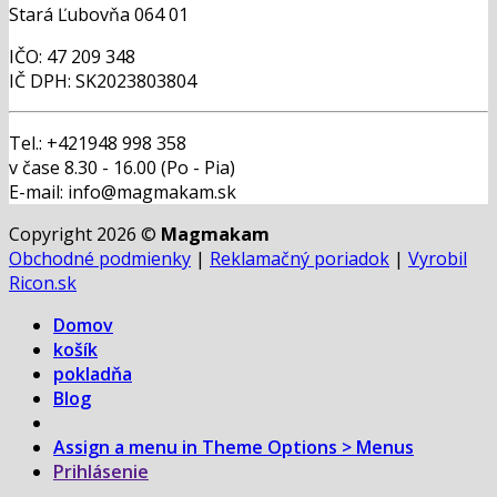
Stará Ľubovňa 064 01
IČO: 47 209 348
IČ DPH: SK2023803804
Tel.: +421948 998 358
v čase 8.30 - 16.00 (Po - Pia)
E-mail: info@magmakam.sk
Copyright 2026 ©
Magmakam
Obchodné podmienky
|
Reklamačný poriadok
|
Vyrobil
Ricon.sk
Domov
košík
pokladňa
Blog
Assign a menu in Theme Options > Menus
Prihlásenie