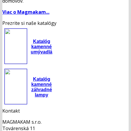
domovov.
the
product
Viac o Magmakam...
page
Prezrite si naše katalógy
Katalóg
kamenné
umývadlá
Katalóg
kamenné
záhradné
lampy
Kontakt
MAGMAKAM s.r.o.
Továrenská 11