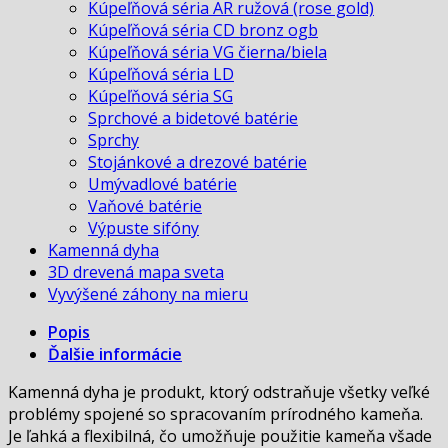
Kúpeľňová séria AR ružová (rose gold)
Kúpeľňová séria CD bronz ogb
Kúpeľňová séria VG čierna/biela
Kúpeľňová séria LD
Kúpeľňová séria SG
Sprchové a bidetové batérie
Sprchy
Stojánkové a drezové batérie
Umývadlové batérie
Vaňové batérie
Výpuste sifóny
Kamenná dyha
3D drevená mapa sveta
Vyvýšené záhony na mieru
Popis
Ďalšie informácie
Kamenná dyha je produkt, ktorý odstraňuje všetky veľké
problémy spojené so spracovaním prírodného kameňa.
Je ľahká a flexibilná, čo umožňuje použitie kameňa všade