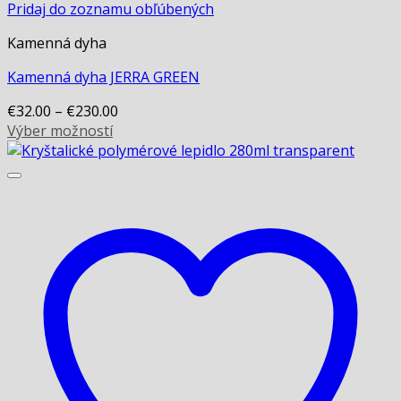
Pridaj do zoznamu obľúbených
Kamenná dyha
Kamenná dyha JERRA GREEN
€
32.00
–
€
230.00
Výber možností
This
product
has
multiple
variants.
The
options
may
be
chosen
on
the
product