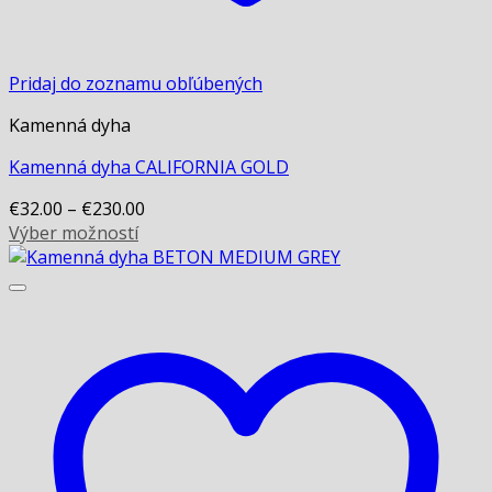
Pridaj do zoznamu obľúbených
Kamenná dyha
Kamenná dyha CALIFORNIA GOLD
€
32.00
–
€
230.00
Výber možností
This
product
has
multiple
variants.
The
options
may
be
chosen