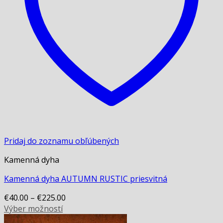
on
the
product
page
Pridaj do zoznamu obľúbených
Kamenná dyha
Kamenná dyha AUTUMN RUSTIC priesvitná
€
40.00
–
€
225.00
Výber možností
This