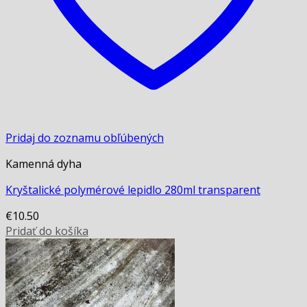
page
Pridaj do zoznamu obľúbených
Kamenná dyha
Kryštalické polymérové lepidlo 280ml transparent
€
10.50
Pridať do košíka