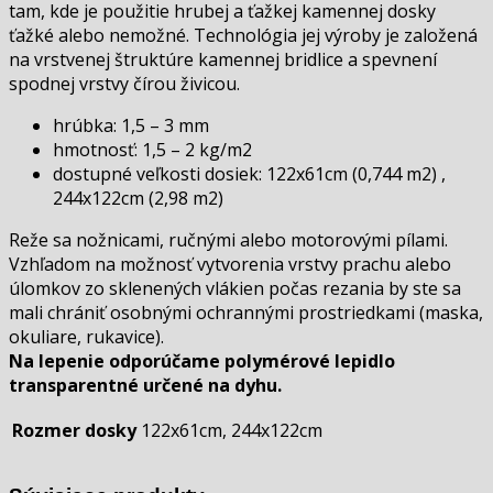
tam, kde je použitie hrubej a ťažkej kamennej dosky
ťažké alebo nemožné. Technológia jej výroby je založená
na vrstvenej štruktúre kamennej bridlice a spevnení
spodnej vrstvy čírou živicou.
hrúbka: 1,5 – 3 mm
hmotnosť: 1,5 – 2 kg/m
2
dostupné veľkosti dosiek: 122x61cm (0,744 m2) ,
244x122cm (2,98 m2)
Reže sa nožnicami, ručnými alebo motorovými pílami.
Vzhľadom na možnosť vytvorenia vrstvy prachu alebo
úlomkov zo sklenených vlákien počas rezania by ste sa
mali chrániť osobnými ochrannými prostriedkami (maska,
okuliare, rukavice).
Na lepenie odporúčame polymérové ​​lepidlo
transparentné určené na dyhu.
Rozmer dosky
122x61cm, 244x122cm