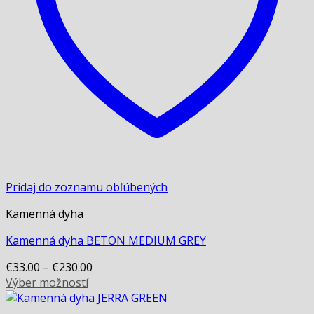
on
the
product
page
Pridaj do zoznamu obľúbených
Kamenná dyha
Kamenná dyha BETON MEDIUM GREY
€
33.00
–
€
230.00
Výber možností
This
product