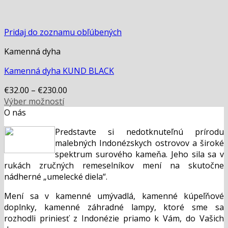
Pridaj do zoznamu obľúbených
Kamenná dyha
Kamenná dyha KUND BLACK
€
32.00
–
€
230.00
Výber možností
This
O nás
product
Predstavte si nedotknuteľnú prírodu
has
malebných Indonézskych ostrovov a široké
multiple
spektrum surového kameňa. Jeho sila sa v
variants.
rukách zručných remeselníkov mení na skutočne
The
nádherné „umelecké diela“.
options
may
Mení sa v kamenné umývadlá, kamenné kúpeľňové
be
doplnky, kamenné záhradné lampy, ktoré sme sa
chosen
rozhodli priniesť z Indonézie priamo k Vám, do Vašich
on