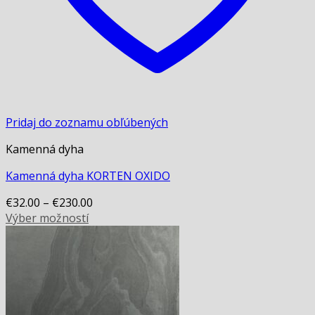
Pridaj do zoznamu obľúbených
Kamenná dyha
Kamenná dyha KORTEN OXIDO
€
32.00
–
€
230.00
Výber možností
This
product
has
multiple
variants.
The