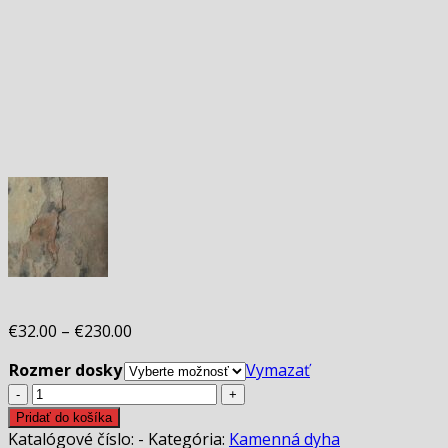
€
32.00
–
€
230.00
Rozmer dosky
Vymazať
množstvo
Kamenná
Pridať do košíka
dyha
Katalógové číslo:
-
Kategória:
Kamenná dyha