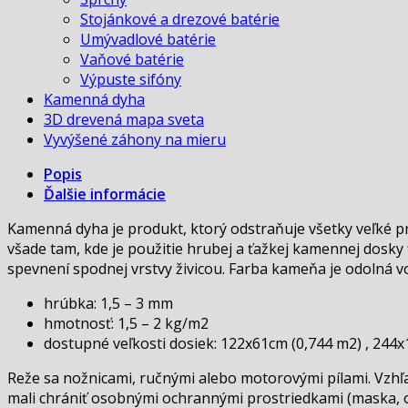
Stojánkové a drezové batérie
Umývadlové batérie
Vaňové batérie
Výpuste sifóny
Kamenná dyha
3D drevená mapa sveta
Vyvýšené záhony na mieru
Popis
Ďalšie informácie
Kamenná dyha je produkt, ktorý odstraňuje všetky veľké p
všade tam, kde je použitie hrubej a ťažkej kamennej dosky
spevnení spodnej vrstvy živicou. Farba kameňa je odolná vo
hrúbka: 1,5 – 3 mm
hmotnosť: 1,5 – 2 kg/m
2
dostupné veľkosti dosiek: 122x61cm (0,744 m2) , 244
Reže sa nožnicami, ručnými alebo motorovými pílami. Vzhľ
mali chrániť osobnými ochrannými prostriedkami (maska, ok