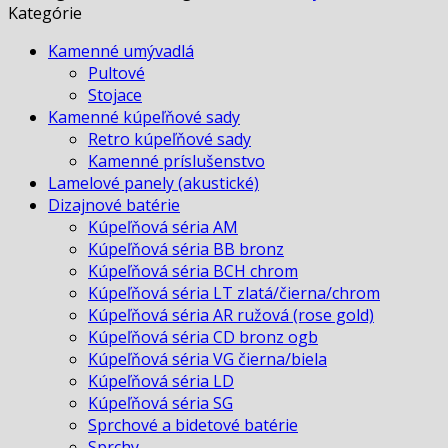
AUTUMN
Kategórie
CREAM
Kamenné umývadlá
Pultové
Stojace
Kamenné kúpeľňové sady
Retro kúpeľňové sady
Kamenné príslušenstvo
Lamelové panely (akustické)
Dizajnové batérie
Kúpeľňová séria AM
Kúpeľňová séria BB bronz
Kúpeľňová séria BCH chrom
Kúpeľňová séria LT zlatá/čierna/chrom
Kúpeľňová séria AR ružová (rose gold)
Kúpeľňová séria CD bronz ogb
Kúpeľňová séria VG čierna/biela
Kúpeľňová séria LD
Kúpeľňová séria SG
Sprchové a bidetové batérie
Sprchy