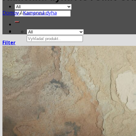
Domov
/
Kamenná dyha
Hľadať:
Hľadať:
Filter
Košík
Žiadne produkty v košíku.