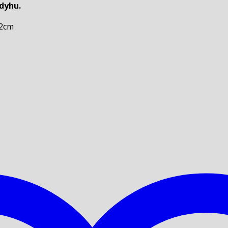
dyhu.
22cm