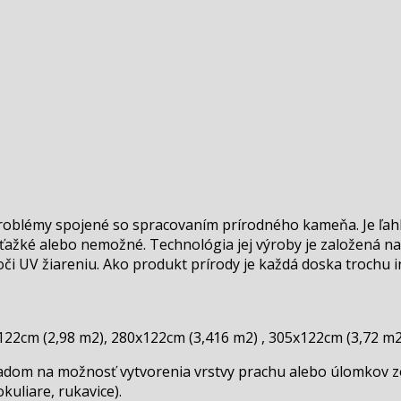
roblémy spojené so spracovaním prírodného kameňa. Je ľahk
 ťažké alebo nemožné. Technológia jej výroby je založená na
či UV žiareniu. Ako produkt prírody je každá doska trochu i
x122cm (2,98 m2), 280x122cm (3,416 m2) , 305x122cm (3,72 m2
adom na možnosť vytvorenia vrstvy prachu alebo úlomkov zo
uliare, rukavice).