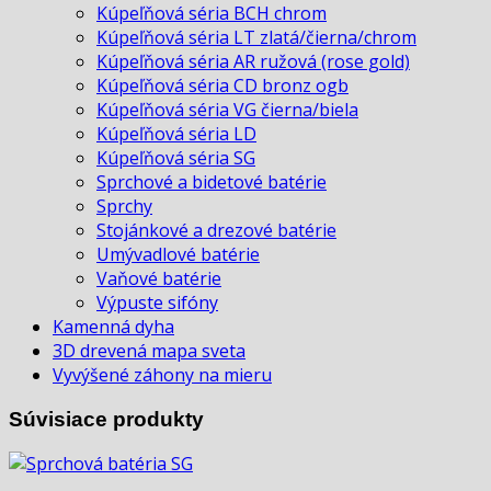
Kúpeľňová séria BCH chrom
Kúpeľňová séria LT zlatá/čierna/chrom
Kúpeľňová séria AR ružová (rose gold)
Kúpeľňová séria CD bronz ogb
Kúpeľňová séria VG čierna/biela
Kúpeľňová séria LD
Kúpeľňová séria SG
Sprchové a bidetové batérie
Sprchy
Stojánkové a drezové batérie
Umývadlové batérie
Vaňové batérie
Výpuste sifóny
Kamenná dyha
3D drevená mapa sveta
Vyvýšené záhony na mieru
Súvisiace produkty