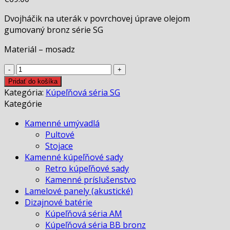
Dvojháčik na uterák v povrchovej úprave olejom
gumovaný bronz série SG
Materiál – mosadz
množstvo
Dvojháčik
Pridať do košíka
na
Kategória:
Kúpeľňová séria SG
uterák
Kategórie
SG
Kamenné umývadlá
Pultové
Stojace
Kamenné kúpeľňové sady
Retro kúpeľňové sady
Kamenné príslušenstvo
Lamelové panely (akustické)
Dizajnové batérie
Kúpeľňová séria AM
Kúpeľňová séria BB bronz