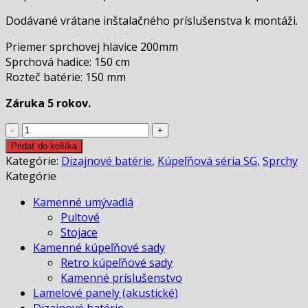
Dodávané vrátane inštalačného príslušenstva k montáži.
Priemer sprchovej hlavice 200mm
Sprchová hadice: 150 cm
Rozteč batérie: 150 mm
Záruka 5 rokov.
množstvo
Dizajnová
Pridať do košíka
sprcha
Kategórie:
Dizajnové batérie
,
Kúpeľňová séria SG
,
Sprchy
SG
Kategórie
Kamenné umývadlá
Pultové
Stojace
Kamenné kúpeľňové sady
Retro kúpeľňové sady
Kamenné príslušenstvo
Lamelové panely (akustické)
Dizajnové batérie