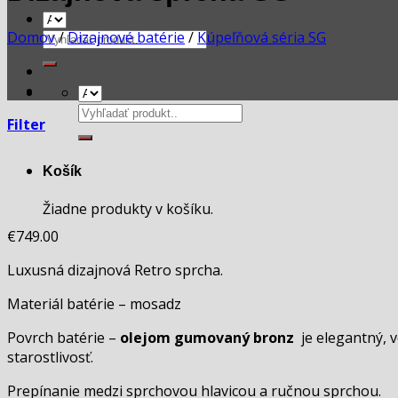
Domov
/
Dizajnové batérie
/
Kúpeľňová séria SG
Hľadať:
Hľadať:
Filter
Košík
Žiadne produkty v košíku.
€
749.00
Luxusná dizajnová Retro sprcha.
Materiál batérie – mosadz
Povrch batérie –
olejom gumovaný bronz
je elegantný, 
starostlivosť.
Prepínanie medzi sprchovou hlavicou a ručnou sprchou.