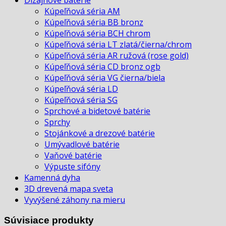
Kúpeľňová séria AM
Kúpeľňová séria BB bronz
Kúpeľňová séria BCH chrom
Kúpeľňová séria LT zlatá/čierna/chrom
Kúpeľňová séria AR ružová (rose gold)
Kúpeľňová séria CD bronz ogb
Kúpeľňová séria VG čierna/biela
Kúpeľňová séria LD
Kúpeľňová séria SG
Sprchové a bidetové batérie
Sprchy
Stojánkové a drezové batérie
Umývadlové batérie
Vaňové batérie
Výpuste sifóny
Kamenná dyha
3D drevená mapa sveta
Vyvýšené záhony na mieru
Súvisiace produkty