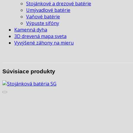
Stojánkové a drezové batérie
Umývadlové batérie
Vaňové batérie
Výpuste sifóny
Kamenná dyha
3D drevená mapa sveta
Vyvýšené záhony na mieru
Súvisiace produkty