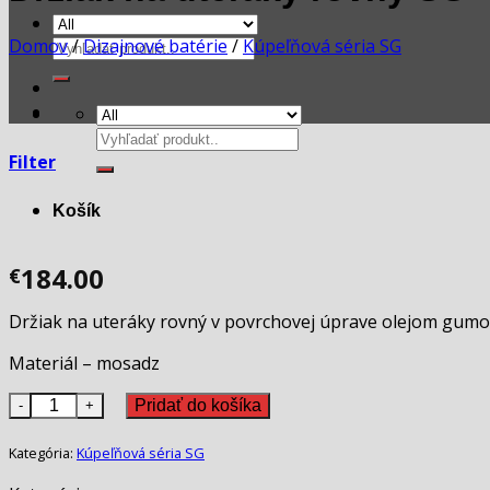
Domov
/
Dizajnové batérie
/
Kúpeľňová séria SG
Hľadať:
Hľadať:
Filter
Košík
184.00
€
Držiak na uteráky rovný v povrchovej úprave olejom gumo
Materiál – mosadz
množstvo Držiak na uteráky rovný SG
Pridať do košíka
Kategória:
Kúpeľňová séria SG