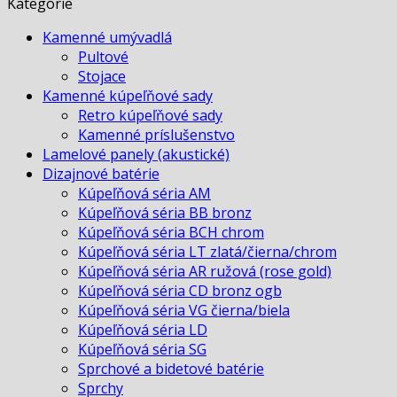
Kategórie
Kamenné umývadlá
Pultové
Stojace
Kamenné kúpeľňové sady
Retro kúpeľňové sady
Kamenné príslušenstvo
Lamelové panely (akustické)
Dizajnové batérie
Kúpeľňová séria AM
Kúpeľňová séria BB bronz
Kúpeľňová séria BCH chrom
Kúpeľňová séria LT zlatá/čierna/chrom
Kúpeľňová séria AR ružová (rose gold)
Kúpeľňová séria CD bronz ogb
Kúpeľňová séria VG čierna/biela
Kúpeľňová séria LD
Kúpeľňová séria SG
Sprchové a bidetové batérie
Sprchy