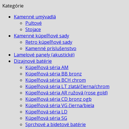
Kategórie
Kamenné umývadlá
Pultové
Stojace
Kamenné kúpeľňové sady
Retro kúpeľňové sady
Kamenné príslušenstvo
Lamelové panely (akustické)
Dizajnové batérie
Kúpeľňová séria AM
Kúpeľňová séria BB bronz
Kúpeľňová séria BCH chrom
Kúpeľňová séria LT zlatá/čierna/chrom
Kúpeľňová séria AR ružová (rose gold)
Kúpeľňová séria CD bronz ogb
Kúpeľňová séria VG čierna/biela
Kúpeľňová séria LD
Kúpeľňová séria SG
Sprchové a bidetové batérie