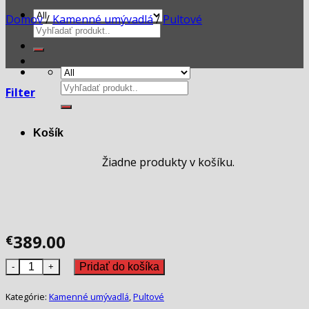
Domov
/
Kamenné umývadlá
/
Pultové
Hľadať:
Hľadať:
Filter
Košík
Žiadne produkty v košíku.
389.00
€
množstvo Kamenné umývadlo RITA GREY
Pridať do košíka
Kategórie:
Kamenné umývadlá
,
Pultové