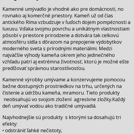
Kamenné umývadlo je vhodné ako pre domácnosti, no
rovnako aj komerčné priestory. Kameň už od čias
antického Ríma vzbudzuje v ľuďoch dojem pompéznosti a
luxusu. Vďaka svojmu povrchu a unikátnym vlastnostiam
pôsobí v priestore prirodzene a dotvára tak celkovú
atmosféru sídla s dôrazom na prepojenie výdobytkov
moderného sveta s prírodnými materiálmi. Medzi
najväčšie výhody kameňa okrem jeho jedinečného
vzhľadu patrí aj extrémna životnosť, ktorú je možné ešte
predlžovať správnou starostlivosťou.
Kamenné výrobky umývame a konzervujeme pomocou
bežne dostupných prostriedkov na trhu, určených na
čistenie a údržbu kameňa, mramoru. Tieto produkty
neobsahujú vo svojom zložení agresívne zložky.Každý
deň umývať vodou ako tradičné umývadlá.
Najvhodnejšie sú produkty s ktorými sa dosahujú tri
efekty:
• odstrániť ľahké nečistoty,