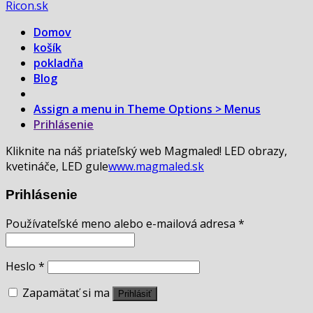
Ricon.sk
Domov
košík
pokladňa
Blog
Assign a menu in Theme Options > Menus
Prihlásenie
Kliknite na náš priateľský web Magmaled! LED obrazy,
kvetináče, LED gule
www.magmaled.sk
Prihlásenie
Používateľské meno alebo e-mailová adresa
*
Heslo
*
Zapamätať si ma
Prihlásiť