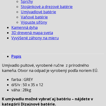
Sprchy
Stojánkové a drezové batérie
Umývadlové batérie
Vaňové batérie
Výpuste sifóny
Kamenná dyha
3D drevená mapa sveta
Vyvýšené záhony na mieru
Popis
Umývadlo pultové, vyrobené ručne z prírodného
kameňa. Otvor na odpad je vyrobený podľa noriem EÚ.
farba : GREY
d/š/v : 50 x 35 x 12
váha : 28kg
K umývadlu možné vybrať aj batériu – nájdete v
kategórii Dizajnové batérie.