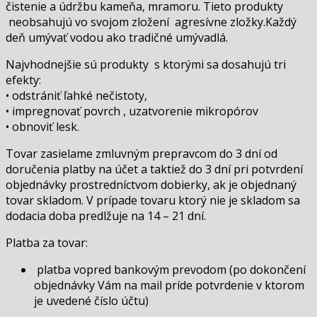
čistenie a údržbu kameňa, mramoru. Tieto produkty
neobsahujú vo svojom zložení agresívne zložky.Každý
deň umývať vodou ako tradičné umývadlá.
Najvhodnejšie sú produkty s ktorými sa dosahujú tri
efekty:
• odstrániť ľahké nečistoty,
• impregnovať povrch , uzatvorenie mikropórov
• obnoviť lesk.
Tovar zasielame zmluvným prepravcom do 3 dní od
doručenia platby na účet a taktiež do 3 dní pri potvrdení
objednávky prostredníctvom dobierky, ak je objednaný
tovar skladom. V prípade tovaru ktorý nie je skladom sa
dodacia doba predlžuje na 14 – 21 dní.
Platba za tovar:
platba vopred bankovým prevodom (po dokončení
objednávky Vám na mail príde potvrdenie v ktorom
je uvedené číslo účtu)