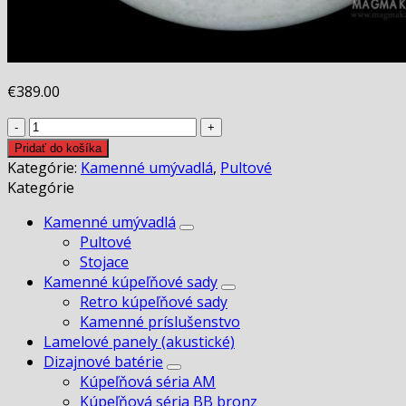
€
389.00
množstvo
Kamenné
Pridať do košíka
umývadlo
Kategórie:
Kamenné umývadlá
,
Pultové
MADURA
Kategórie
WHITE
Kamenné umývadlá
Pultové
Stojace
Kamenné kúpeľňové sady
Retro kúpeľňové sady
Kamenné príslušenstvo
Lamelové panely (akustické)
Dizajnové batérie
Kúpeľňová séria AM
Kúpeľňová séria BB bronz