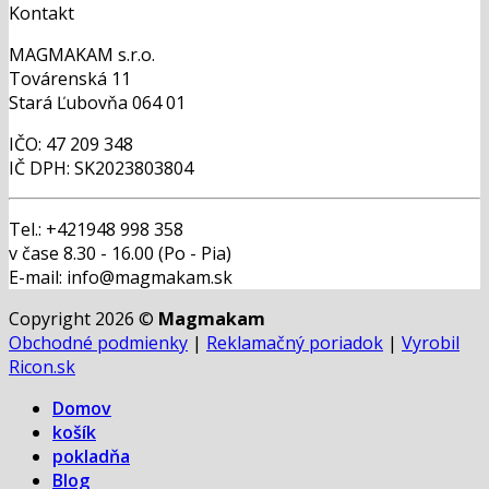
Kontakt
MAGMAKAM s.r.o.
Továrenská 11
Stará Ľubovňa 064 01
IČO: 47 209 348
IČ DPH: SK2023803804
Tel.: +421948 998 358
v čase 8.30 - 16.00 (Po - Pia)
E-mail: info@magmakam.sk
Copyright 2026 ©
Magmakam
Obchodné podmienky
|
Reklamačný poriadok
|
Vyrobil
Ricon.sk
Domov
košík
pokladňa
Blog