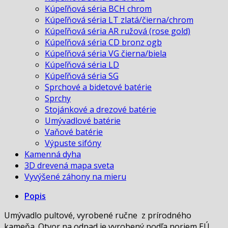
Kúpeľňová séria BCH chrom
Kúpeľňová séria LT zlatá/čierna/chrom
Kúpeľňová séria AR ružová (rose gold)
Kúpeľňová séria CD bronz ogb
Kúpeľňová séria VG čierna/biela
Kúpeľňová séria LD
Kúpeľňová séria SG
Sprchové a bidetové batérie
Sprchy
Stojánkové a drezové batérie
Umývadlové batérie
Vaňové batérie
Výpuste sifóny
Kamenná dyha
3D drevená mapa sveta
Vyvýšené záhony na mieru
Popis
Umývadlo pultové, vyrobené ručne z prírodného
kameňa. Otvor na odpad je vyrobený podľa noriem EÚ.