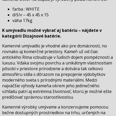
farba : WHITE
d/š/v – 45 x 45 x 15
váha 17kg
K umývadlu možné vybrať aj batériu – nájdete v
kategórii Dizajnové batérie.
Kamenné umývadlo je vhodné ako pre domácnosti, no
rovnako aj komerčné priestory. Kameň už od čias
antického Ríma vzbudzuje v ľuďoch dojem pompéznosti a
luxusu. Vďaka svojmu povrchu a unikátnym vlastnostiam
pôsobí v priestore prirodzene a dotvára tak celkovú
atmosféru sídla s dôrazom na prepojenie výdobytkov
moderného sveta s prírodnými materiálmi. Medzi
najväčšie výhody kameňa okrem jeho jedinečného
vzhľadu patrí aj extrémna životnosť, ktorú je možné ešte
predlžovať správnou starostlivosťou.
Kamenné výrobky umývame a konzervujeme pomocou
bežne dostupných prostriedkov na trhu, určených na