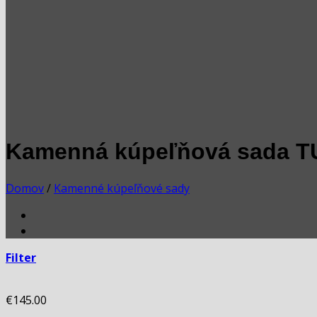
Kamenná kúpeľňová sada 
Domov
/
Kamenné kúpeľňové sady
Filter
€
145.00