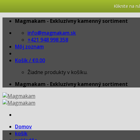
Kliknite na 
Skip
Magmakam - Exkluzívny kamenný sortiment
to
info@magmakam.sk
content
+421 948 998 358
Môj zoznam
Košík /
€
0.00
Žiadne produkty v košíku.
Magmakam - Exkluzívny kamenný sortiment
Domov
košík