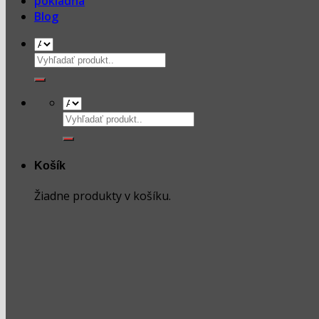
pokladňa
Blog
Hľadať:
Hľadať:
Košík
Žiadne produkty v košíku.