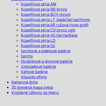
Kúpeľňová séria AM
Kúpeľňová séria BB bronz
Kúpeľňová séria BCH chrom
Kúpeľňová séria LT zlatá/čierna/chrom
Kúpeľňová séria AR ružová (rose gold)
Kúpeľňová séria CD bronz ogb
Kúpeľňová séria VG čierna/biela
Kúpeľňová séria LD
Kúpeľňová séria SG
Sprchové a bidetové batérie
Sprchy
Stojánkové a drezové batérie
Umývadlové batérie
Vaňové batérie
Výpuste sifóny
Kamenná dyha
3D drevená mapa sveta
Vyvýšené záhony na mieru