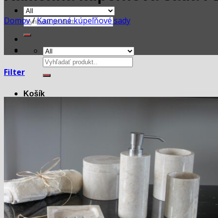
Domov
/
Kamenné kúpeľňové sady
Hľadať:
Hľadať:
Filter
Košík