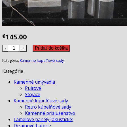
145.00
€
množstvo Kamenná kúpeľňová sada FLORES WHITE
Pridať do košíka
Kategória:
Kamenné kúpeľňové sady
Kategórie
Kamenné umývadlá
Pultové
Stojace
Kamenné kúpeľňové sady
Retro kúpeľňové sady
Kamenné príslušenstvo
Lamelové panely (akustické)
Dizajnové batérie