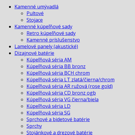
GREY
Kamenné umývadlá
Pultové
Stojace
Kamenné kúpeľňové sady
Retro kúpeľňové sady
Kamenné príslušenstvo
Lamelové panely (akustické)
Dizajnové batérie
Kúpeľňová séria AM
Kúpeľňová séria BB bronz
Kúpeľňová séria BCH chrom
Kúpeľňová séria LT zlatá/čierna/chrom
Kúpeľňová séria AR ružová (rose gold)
Kúpeľňová séria CD bronz ogb
Kúpeľňová séria VG čierna/biela
Kúpeľňová séria LD
Kúpeľňová séria SG
Sprchové a bidetové batérie
Sprchy
Stojánkové a drezové batérie