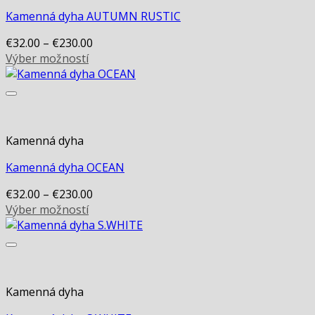
options
Kamenná dyha AUTUMN RUSTIC
may
€
32.00
–
€
230.00
be
Výber možností
chosen
This
on
product
the
has
product
multiple
page
variants.
Kamenná dyha
The
options
Kamenná dyha OCEAN
may
€
32.00
–
€
230.00
be
Výber možností
chosen
This
on
product
the
has
product
multiple
page
variants.
Kamenná dyha
The