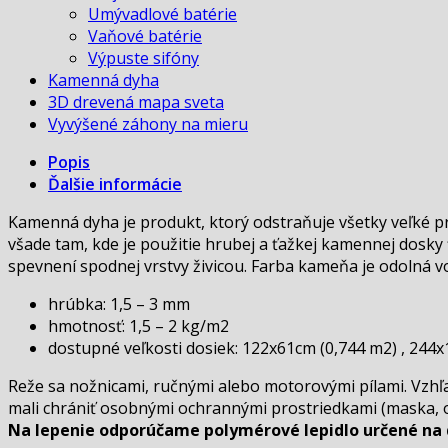
Umývadlové batérie
Vaňové batérie
Výpuste sifóny
Kamenná dyha
3D drevená mapa sveta
Vyvýšené záhony na mieru
Popis
Ďalšie informácie
Kamenná dyha je produkt, ktorý odstraňuje všetky veľké p
všade tam, kde je použitie hrubej a ťažkej kamennej dosky
spevnení spodnej vrstvy živicou. Farba kameňa je odolná vo
hrúbka: 1,5 – 3 mm
hmotnosť: 1,5 – 2 kg/m
2
dostupné veľkosti dosiek: 122x61cm (0,744 m2) , 244
Reže sa nožnicami, ručnými alebo motorovými pílami. Vzhľ
mali chrániť osobnými ochrannými prostriedkami (maska, ok
Na lepenie odporúčame polymérové ​​lepidlo určené na 