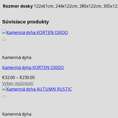
Rozmer dosky
122x61cm, 244x122cm, 280x122cm, 305x1
Súvisiace produkty
Kamenná dyha
Kamenná dyha KORTEN OXIDO
€
32.00
–
€
230.00
Výber možností
This
product
has
multiple
variants.
Kamenná dyha
The