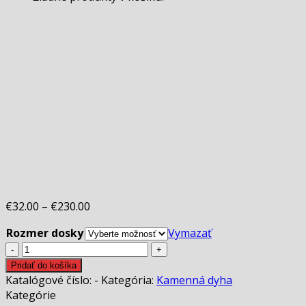
€
32.00
–
€
230.00
Rozmer dosky
Vymazať
množstvo
Kamenná
Pridať do košíka
dyha
Katalógové číslo:
-
Kategória:
Kamenná dyha
SILVER
Kategórie