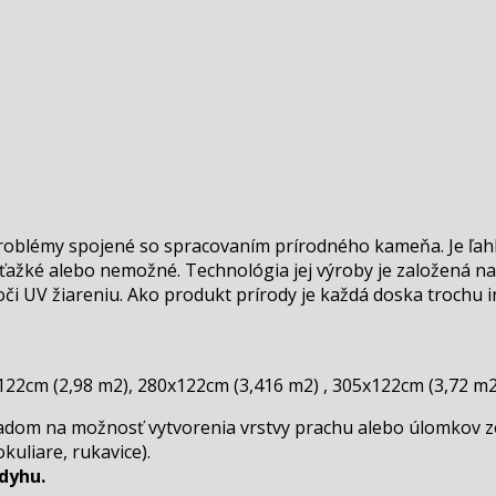
roblémy spojené so spracovaním prírodného kameňa. Je ľahk
 ťažké alebo nemožné. Technológia jej výroby je založená na
či UV žiareniu. Ako produkt prírody je každá doska trochu i
x122cm (2,98 m2), 280x122cm (3,416 m2) , 305x122cm (3,72 m2
adom na možnosť vytvorenia vrstvy prachu alebo úlomkov zo
uliare, rukavice).
dyhu.