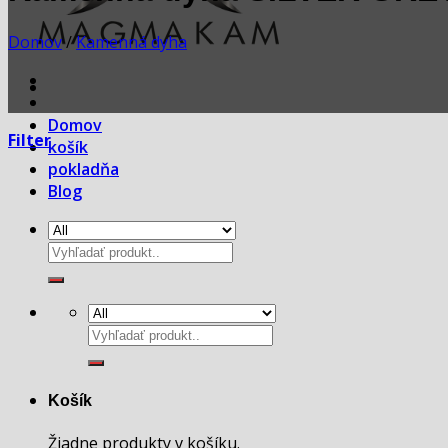
Domov
/
Kamenná dyha
Domov
Filter
košík
pokladňa
Blog
Hľadať:
Hľadať:
Košík
Žiadne produkty v košíku.