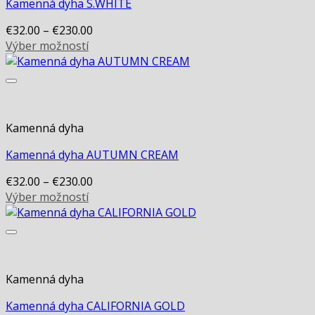
options
Kamenná dyha S.WHITE
may
€
32.00
–
€
230.00
be
Výber možností
chosen
This
on
product
the
has
product
multiple
page
variants.
Kamenná dyha
The
options
Kamenná dyha AUTUMN CREAM
may
€
32.00
–
€
230.00
be
Výber možností
chosen
This
on
product
the
has
product
multiple
page
variants.
Kamenná dyha
The
options
Kamenná dyha CALIFORNIA GOLD