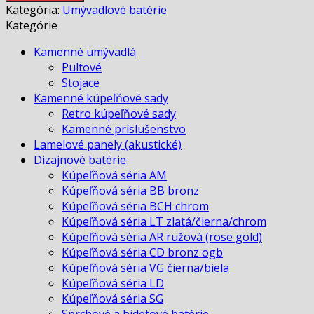
batéria
Kategória:
Umývadlové batérie
DL
Kategórie
čierna
Kamenné umývadlá
Pultové
Stojace
Kamenné kúpeľňové sady
Retro kúpeľňové sady
Kamenné príslušenstvo
Lamelové panely (akustické)
Dizajnové batérie
Kúpeľňová séria AM
Kúpeľňová séria BB bronz
Kúpeľňová séria BCH chrom
Kúpeľňová séria LT zlatá/čierna/chrom
Kúpeľňová séria AR ružová (rose gold)
Kúpeľňová séria CD bronz ogb
Kúpeľňová séria VG čierna/biela
Kúpeľňová séria LD
Kúpeľňová séria SG
Sprchové a bidetové batérie