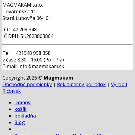
MAGMAKAM s.r.o.
Továrenská 11
Stará Ľubovňa 064 01
IČO: 47 209 348
IČ DPH: SK2023803804
Tel.: +421948 998 358
v čase 8.30 - 16.00 (Po - Pia)
E-mail: info@magmakam.sk
Copyright 2026 ©
Magmakam
Obchodné podmienky
|
Reklamačný poriadok
|
Vyrobil
Ricon.sk
Domov
košík
pokladňa
Blog