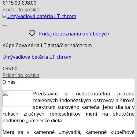
Original
Current
€
115.00
€
98.00
price
price
Pridať do košíka
was:
is:
€115.00.
€98.00.
Pridaj do zoznamu obľúbených
Kúpeľňová séria LT zlatá/čierna/chrom
Umývadlová batéria LT chrom
€
85.00
Pridať do košíka
O nás
Predstavte si nedotknuteľnú prírodu
malebných Indonézskych ostrovov a široké
spektrum surového kameňa. Jeho sila sa v
rukách zručných remeselníkov mení na skutočne
nádherné „umelecké diela“.
Mení sa v kamenné umývadlá, kamenné kúpeľňové