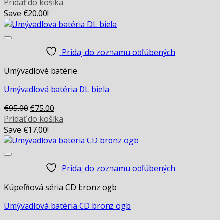
Pridať do košíka
Save
€
20.00
!
Pridaj do zoznamu obľúbených
Umývadlové batérie
Umývadlová batéria DL biela
Original
Current
€
95.00
€
75.00
price
price
Pridať do košíka
was:
is:
Save
€
17.00
!
€95.00.
€75.00.
Pridaj do zoznamu obľúbených
Kúpeľňová séria CD bronz ogb
Umývadlová batéria CD bronz ogb