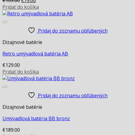
Original
Current
€
105.00
€
79.00
price
price
Pridať do košíka
was:
is:
€105.00.
€79.00.
Pridaj do zoznamu obľúbených
Dizajnové batérie
Retro umývadlová batéria AB
€
129.00
Pridať do košíka
Pridaj do zoznamu obľúbených
Dizajnové batérie
Umývadlová batéria BB bronz
€
189.00