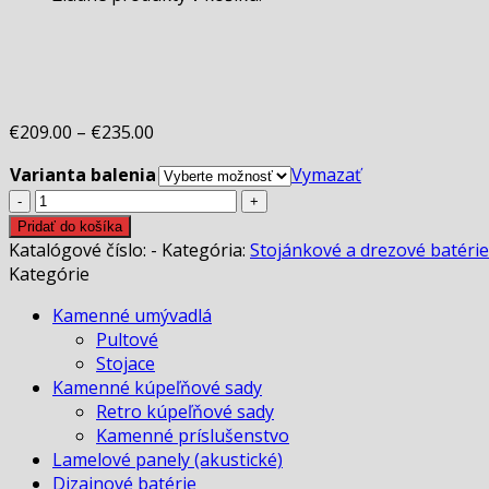
€
209.00
–
€
235.00
Varianta balenia
Vymazať
množstvo
Drezová
Pridať do košíka
batéria
Katalógové číslo:
-
Kategória:
Stojánkové a drezové batérie
Black
Kategórie
Matte
Kamenné umývadlá
so
Pultové
sprchou
Stojace
Kamenné kúpeľňové sady
Retro kúpeľňové sady
Kamenné príslušenstvo
Lamelové panely (akustické)
Dizajnové batérie