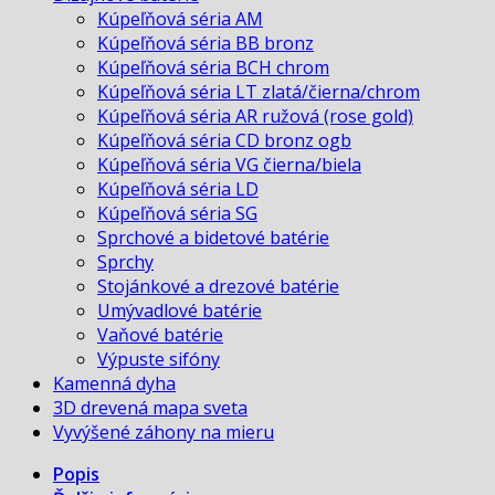
Kúpeľňová séria AM
Kúpeľňová séria BB bronz
Kúpeľňová séria BCH chrom
Kúpeľňová séria LT zlatá/čierna/chrom
Kúpeľňová séria AR ružová (rose gold)
Kúpeľňová séria CD bronz ogb
Kúpeľňová séria VG čierna/biela
Kúpeľňová séria LD
Kúpeľňová séria SG
Sprchové a bidetové batérie
Sprchy
Stojánkové a drezové batérie
Umývadlové batérie
Vaňové batérie
Výpuste sifóny
Kamenná dyha
3D drevená mapa sveta
Vyvýšené záhony na mieru
Popis