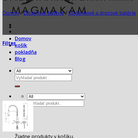
Domov
/
Dizajnové batérie
/
Stojánkové a drezové batérie
Domov
Filter
košík
pokladňa
Blog
Hľadať:
Hľadať:
Košík
Žiadne produkty v košíku.