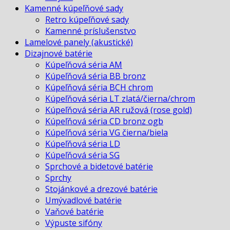
Kamenné kúpeľňové sady
Retro kúpeľňové sady
Kamenné príslušenstvo
Lamelové panely (akustické)
Dizajnové batérie
Kúpeľňová séria AM
Kúpeľňová séria BB bronz
Kúpeľňová séria BCH chrom
Kúpeľňová séria LT zlatá/čierna/chrom
Kúpeľňová séria AR ružová (rose gold)
Kúpeľňová séria CD bronz ogb
Kúpeľňová séria VG čierna/biela
Kúpeľňová séria LD
Kúpeľňová séria SG
Sprchové a bidetové batérie
Sprchy
Stojánkové a drezové batérie
Umývadlové batérie
Vaňové batérie
Výpuste sifóny