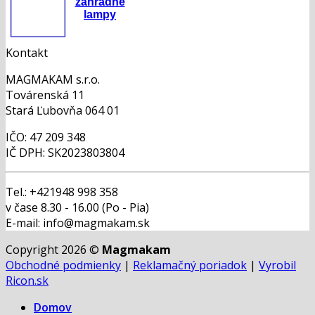
záhradné
lampy
Kontakt
MAGMAKAM s.r.o.
Továrenská 11
Stará Ľubovňa 064 01
IČO: 47 209 348
IČ DPH: SK2023803804
Tel.: +421948 998 358
v čase 8.30 - 16.00 (Po - Pia)
E-mail: info@magmakam.sk
Copyright 2026 ©
Magmakam
Obchodné podmienky
|
Reklamačný poriadok
|
Vyrobil
Ricon.sk
Domov