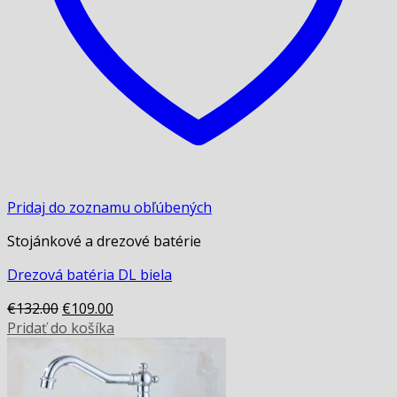
Pridaj do zoznamu obľúbených
Stojánkové a drezové batérie
Drezová batéria DL biela
Original
Current
€
132.00
€
109.00
price
price
Pridať do košíka
was:
is:
€132.00.
€109.00.