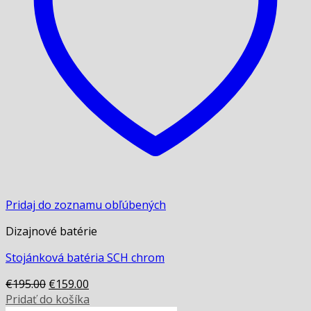
Pridaj do zoznamu obľúbených
Dizajnové batérie
Stojánková batéria SCH chrom
Original
Current
€
195.00
€
159.00
price
price
Pridať do košíka