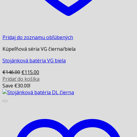
Pridaj do zoznamu obľúbených
Kúpeľňová séria VG čierna/biela
Stojánková batéria VG biela
Original
Current
€
146.00
€
115.00
price
price
Pridať do košíka
was:
is:
Save
€
30.00
!
€146.00.
€115.00.