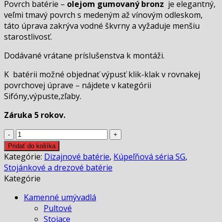
Povrch batérie –
olejom gumovaný bronz
je elegantný,
veľmi tmavý povrch s medeným až vínovým odleskom,
táto úprava zakrýva vodné škvrny a vyžaduje menšiu
starostlivosť.
Dodávané vrátane príslušenstva k montáži.
K batérii možné objednať výpusť klik-klak v rovnakej
povrchovej úprave – nájdete v kategórii
Sifóny,výpuste,zľaby.
Záruka 5 rokov.
množstvo
Stojánková
Pridať do košíka
batéria
Kategórie:
Dizajnové batérie
,
Kúpeľňová séria SG
,
SG
Stojánkové a drezové batérie
Kategórie
Kamenné umývadlá
Pultové
Stojace