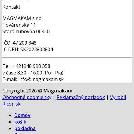
Kontakt
MAGMAKAM s.r.o.
Továrenská 11
Stará Ľubovňa 064 01
IČO: 47 209 348
IČ DPH: SK2023803804
Tel.: +421948 998 358
v čase 8.30 - 16.00 (Po - Pia)
E-mail: info@magmakam.sk
Copyright 2026 ©
Magmakam
Obchodné podmienky
|
Reklamačný poriadok
|
Vyrobil
Ricon.sk
Domov
košík
pokladňa