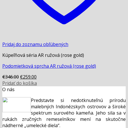
Pridaj do zoznamu obľúbených
Kúpeľňová séria AR ružová (rose gold)
Podomietková sprcha AR ružová (rose gold)
Original
Current
€
346.00
€
259.00
price
price
Pridať do košíka
was:
is:
O nás
€346.00.
€259.00.
Predstavte si nedotknuteľnú prírodu
malebných Indonézskych ostrovov a široké
spektrum surového kameňa. Jeho sila sa v
rukách zručných remeselníkov mení na skutočne
nádherné „umelecké diela“.