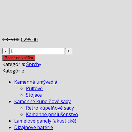
Original
Current
€
335.00
€
299.00
price
price
množstvo
was:
is:
Sprcha
€335.00.
€299.00.
Pridať do košíka
DY
Kategória:
Sprchy
čierna
Kategórie
matná
Kamenné umývadlá
termostatická
Pultové
Stojace
Kamenné kúpeľňové sady
Retro kúpeľňové sady
Kamenné príslušenstvo
Lamelové panely (akustické)
Dizajnové batérie