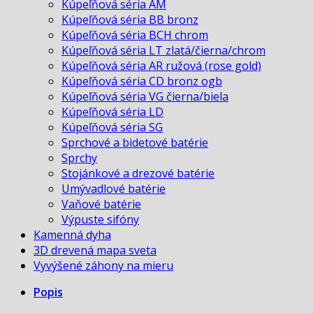
Kúpeľňová séria AM
Kúpeľňová séria BB bronz
Kúpeľňová séria BCH chrom
Kúpeľňová séria LT zlatá/čierna/chrom
Kúpeľňová séria AR ružová (rose gold)
Kúpeľňová séria CD bronz ogb
Kúpeľňová séria VG čierna/biela
Kúpeľňová séria LD
Kúpeľňová séria SG
Sprchové a bidetové batérie
Sprchy
Stojánkové a drezové batérie
Umývadlové batérie
Vaňové batérie
Výpuste sifóny
Kamenná dyha
3D drevená mapa sveta
Vyvýšené záhony na mieru
Popis