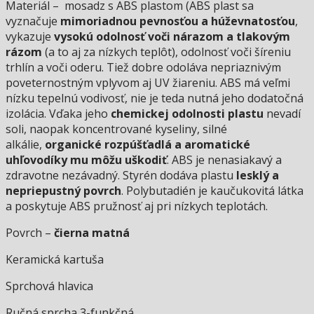
Materiál – mosadz s ABS plastom (ABS plast sa
vyznačuje
mimoriadnou pevnosťou a húževnatosťou
,
vykazuje
vysokú odolnosť voči nárazom a tlakovým
rázom
(a to aj za nízkych teplôt), odolnosť voči šíreniu
trhlín a voči oderu. Tiež dobre odoláva nepriaznivým
poveternostným vplyvom aj UV žiareniu. ABS má veľmi
nízku tepelnú vodivosť, nie je teda nutná jeho dodatočná
izolácia. Vďaka jeho
chemickej odolnosti plastu
nevadí
soli, naopak koncentrované kyseliny, silné
alkálie,
organické rozpúšťadlá a aromatické
uhľovodíky mu môžu uškodiť
. ABS je nenasiakavý a
zdravotne nezávadný. Styrén dodáva plastu
lesklý a
nepriepustný povrch
. Polybutadién je kaučukovitá látka
a poskytuje ABS pružnosť aj pri nízkych teplotách.
Povrch –
čierna matná
Keramická kartuša
Sprchová hlavica
Ručná sprcha 3-funkčná