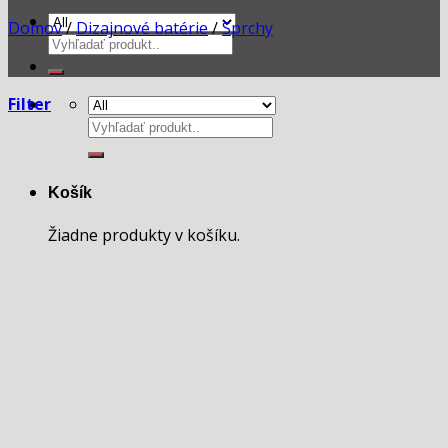
Domov
/
Dizajnové batérie
/
Sprchy
Hľadať:
Filter
Hľadať:
Košík
Žiadne produkty v košíku.