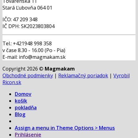
Továrenská 11
Stará Ľubovňa 064 01
IČO: 47 209 348
IČ DPH: SK2023803804
Tel.: +421948 998 358
v čase 8.30 - 16.00 (Po - Pia)
E-mail: info@magmakam.sk
Copyright 2026 ©
Magmakam
Obchodné podmienky
|
Reklamačný poriadok
|
Vyrobil
Ricon.sk
Domov
košík
pokladňa
Blog
Assign a menu in Theme Options > Menus
Prihlásenie