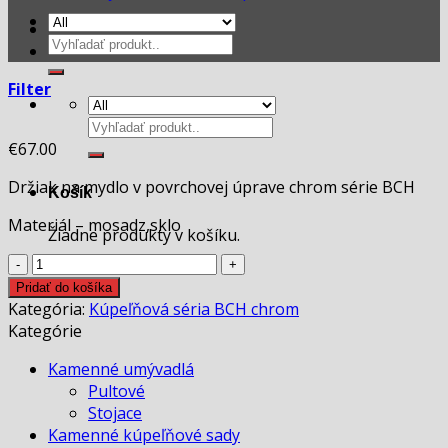
Hľadať:
Filter
Hľadať:
€
67.00
Držiak na mydlo v povrchovej úprave chrom série BCH
Košík
Materiál – mosadz,sklo
Žiadne produkty v košíku.
množstvo
Držiak
Pridať do košíka
na
Kategória:
Kúpeľňová séria BCH chrom
mydlo
Kategórie
BCH
Kamenné umývadlá
chrom
Pultové
Stojace
Kamenné kúpeľňové sady