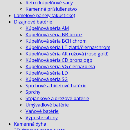
Retro kúpeľňové sady
Kamenné príslušenstvo
Lamelové panely (akustické)
Dizajnové batérie
Kúpeľňová séria AM
Kúpeľňová séria BB bronz
Kúpeľňová séria BCH chrom
Kúpeľňová séria LT zlatá/čierna/chrom
Kúpeľňová séria AR ružová (rose gold)
Kúpeľňová séria CD bronz ogb
Kúpeľňová séria VG čierna/biela
Kúpeľňová séria LD
Kúpeľňová séria SG
Sprchové a bidetové batérie
Sprchy
Stojánkové a drezové batérie
Umývadlové batérie
Vaňové batérie
Výpuste sifóny
Kamenná dyha