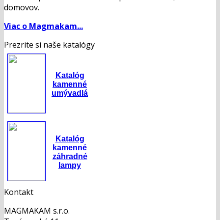
domovov.
Viac o Magmakam...
Prezrite si naše katalógy
Katalóg
kamenné
umývadlá
Katalóg
kamenné
záhradné
lampy
Kontakt
MAGMAKAM s.r.o.