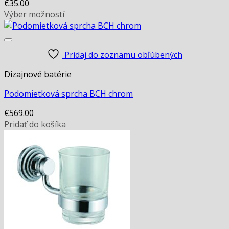
€
35.00
Výber možností
This
product
has
Pridaj do zoznamu obľúbených
multiple
variants.
Dizajnové batérie
The
options
Podomietková sprcha BCH chrom
may
€
569.00
be
Pridať do košíka
chosen
on
the
product
page