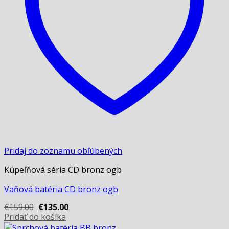
on
the
product
page
Pridaj do zoznamu obľúbených
Kúpeľňová séria CD bronz ogb
Vaňová batéria CD bronz ogb
Original
Current
€
159.00
€
135.00
price
price
Pridať do košíka
was:
is: