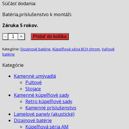
Súčásť dodania:
Batéria,príslušenstvo k montáži.
Záruka 5 rokov.
množstvo Stojánkový vaňový set BCH chrom
Pridať do košíka
Kategórie:
Dizajnové batérie
,
Kúpeľňová séria BCH chrom
,
Vaňové
batérie
Kategórie
Kamenné umývadlá
Pultové
Stojace
Kamenné kúpeľňové sady
Retro kúpeľňové sady
Kamenné príslušenstvo
Lamelové panely (akustické)
Dizajnové batérie
Kúpeľňová séria AM