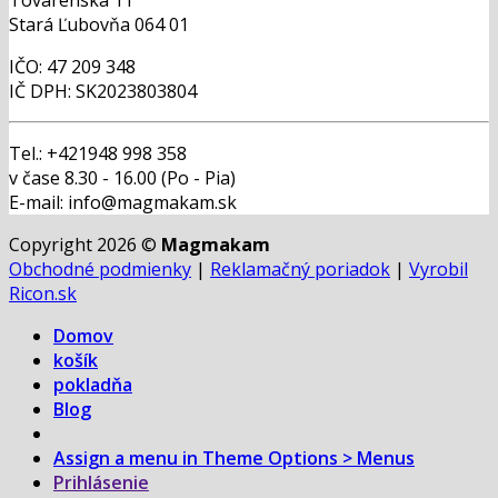
Továrenská 11
Stará Ľubovňa 064 01
IČO: 47 209 348
IČ DPH: SK2023803804
Tel.: +421948 998 358
v čase 8.30 - 16.00 (Po - Pia)
E-mail: info@magmakam.sk
Copyright 2026 ©
Magmakam
Obchodné podmienky
|
Reklamačný poriadok
|
Vyrobil
Ricon.sk
Domov
košík
pokladňa
Blog
Assign a menu in Theme Options > Menus
Prihlásenie