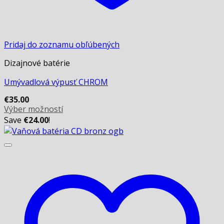
Pridaj do zoznamu obľúbených
Dizajnové batérie
Umývadlová výpusť CHROM
€
35.00
Výber možností
This
Save
€
24.00
!
product
has
multiple
variants.
The
options
may
be
chosen