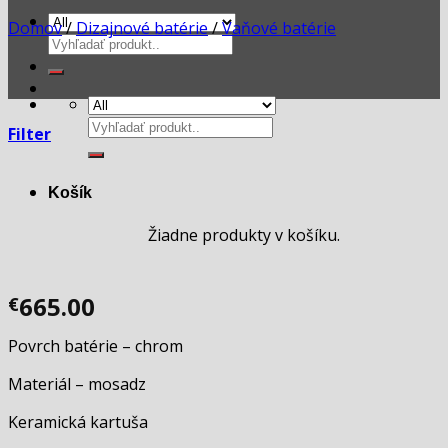
Domov
/
Dizajnové batérie
/
Vaňové batérie
Hľadať:
Hľadať:
Filter
Košík
Žiadne produkty v košíku.
665.00
€
Povrch batérie – chrom
Materiál – mosadz
Keramická kartuša