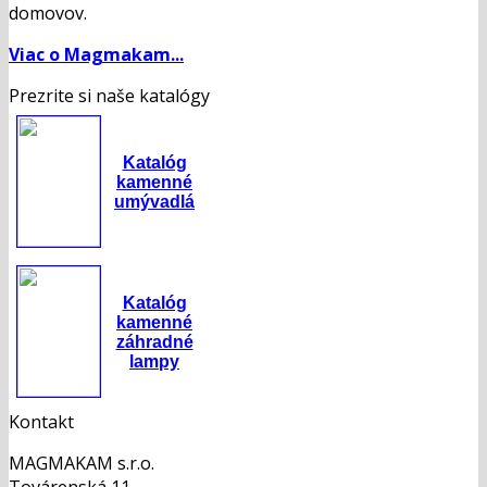
domovov.
Viac o Magmakam...
Prezrite si naše katalógy
Katalóg
kamenné
umývadlá
Katalóg
kamenné
záhradné
lampy
Kontakt
MAGMAKAM s.r.o.