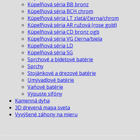
Kúpeľňová séria BB bronz
Kúpeľňová séria BCH chrom
Kúpeľňová séria LT zlatá/čierna/chrom
Kúpeľňová séria AR ružová (rose gold)
Kúpeľňová séria CD bronz ogb
Kúpeľňová séria VG čierna/biela
Kúpeľňová séria LD
Kúpeľňová séria SG
Sprchové a bidetové batérie
Sprchy
Stojánkové a drezové batérie
Umývadlové batérie
Vaňové batérie
Výpuste sifóny
Kamenná dyha
3D drevená mapa sveta
Vyvýšené záhony na mieru