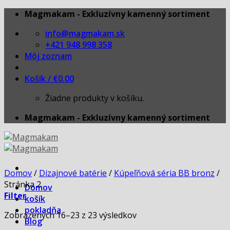
Skip
Magmakam - Exkluzívny kamenný sortiment
to
info@magmakam.sk
content
+421 948 998 358
Môj zoznam
Košík /
€
0.00
Žiadne produkty v košíku.
Magmakam - Exkluzívny kamenný sortiment
Domov
/
Dizajnové batérie
/
Kúpeľňová séria BB bronz
/
Stránka 2
Domov
Filter
košík
pokladňa
Zobrazených 16–23 z 23 výsledkov
Blog