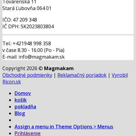
Továrenská 11
Stará Ľubovňa 064 01
IČO: 47 209 348
IČ DPH: SK2023803804
Tel.: +421948 998 358
v čase 8.30 - 16.00 (Po - Pia)
E-mail: info@magmakam.sk
Copyright 2026 ©
Magmakam
Obchodné podmienky
|
Reklamačný poriadok
|
Vyrobil
Ricon.sk
Domov
košík
pokladňa
Blog
Assign a menu in Theme Options > Menus
Prihlásenie