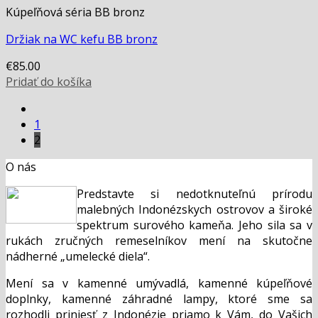
Kúpeľňová séria BB bronz
Držiak na WC kefu BB bronz
€
85.00
Pridať do košíka
1
2
O nás
Predstavte si nedotknuteľnú prírodu
malebných Indonézskych ostrovov a široké
spektrum surového kameňa. Jeho sila sa v
rukách zručných remeselníkov mení na skutočne
nádherné „umelecké diela“.
Mení sa v kamenné umývadlá, kamenné kúpeľňové
doplnky, kamenné záhradné lampy, ktoré sme sa
rozhodli priniesť z Indonézie priamo k Vám, do Vašich