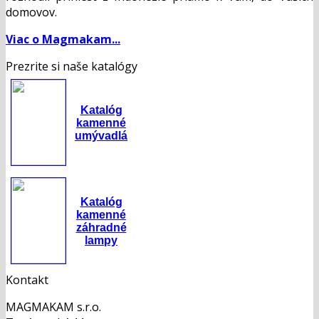
domovov.
Viac o Magmakam...
Prezrite si naše katalógy
Katalóg
kamenné
umývadlá
Katalóg
kamenné
záhradné
lampy
Kontakt
MAGMAKAM s.r.o.