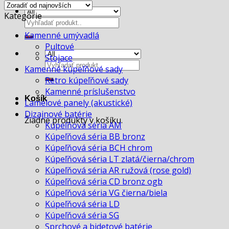
Kategórie
Hľadať:
Kamenné umývadlá
Pultové
Stojace
Hľadať:
Kamenné kúpeľňové sady
Retro kúpeľňové sady
Kamenné príslušenstvo
Košík
Lamelové panely (akustické)
Dizajnové batérie
Žiadne produkty v košíku.
Kúpeľňová séria AM
Kúpeľňová séria BB bronz
Kúpeľňová séria BCH chrom
Kúpeľňová séria LT zlatá/čierna/chrom
Kúpeľňová séria AR ružová (rose gold)
Kúpeľňová séria CD bronz ogb
Kúpeľňová séria VG čierna/biela
Kúpeľňová séria LD
Kúpeľňová séria SG
Sprchové a bidetové batérie