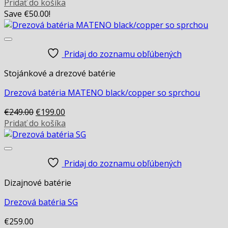
Pridať do košíka
Save
€
50.00
!
Pridaj do zoznamu obľúbených
Stojánkové a drezové batérie
Drezová batéria MATENO black/copper so sprchou
Original
Current
€
249.00
€
199.00
price
price
Pridať do košíka
was:
is:
€249.00.
€199.00.
Pridaj do zoznamu obľúbených
Dizajnové batérie
Drezová batéria SG
€
259.00