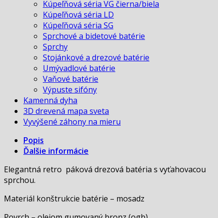
Kúpeľňová séria VG čierna/biela
Kúpeľňová séria LD
Kúpeľňová séria SG
Sprchové a bidetové batérie
Sprchy
Stojánkové a drezové batérie
Umývadlové batérie
Vaňové batérie
Výpuste sifóny
Kamenná dyha
3D drevená mapa sveta
Vyvýšené záhony na mieru
Popis
Ďalšie informácie
Elegantná retro páková drezová batéria s vyťahovacou
sprchou.
Materiál konštrukcie batérie – mosadz
Povrch – olejom gumovaný bronz (ogb)