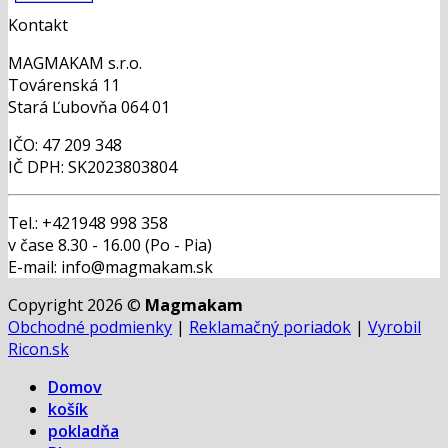
Kontakt
MAGMAKAM s.r.o.
Továrenská 11
Stará Ľubovňa 064 01
IČO: 47 209 348
IČ DPH: SK2023803804
Tel.: +421948 998 358
v čase 8.30 - 16.00 (Po - Pia)
E-mail: info@magmakam.sk
Copyright 2026 ©
Magmakam
Obchodné podmienky
|
Reklamačný poriadok
|
Vyrobil
Ricon.sk
Domov
košík
pokladňa