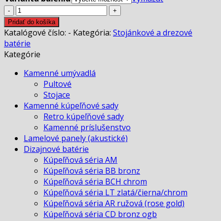
množstvo
Rustikálna
Pridať do košíka
drezová
Katalógové číslo:
-
Kategória:
Stojánkové a drezové
batéria
batérie
so
Kategórie
sprchou
Kamenné umývadlá
ogb
Pultové
Stojace
Kamenné kúpeľňové sady
Retro kúpeľňové sady
Kamenné príslušenstvo
Lamelové panely (akustické)
Dizajnové batérie
Kúpeľňová séria AM
Kúpeľňová séria BB bronz
Kúpeľňová séria BCH chrom
Kúpeľňová séria LT zlatá/čierna/chrom
Kúpeľňová séria AR ružová (rose gold)
Kúpeľňová séria CD bronz ogb