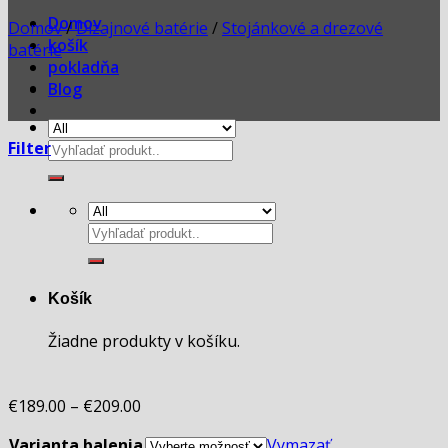
Domov
Domov
/
Dizajnové batérie
/
Stojánkové a drezové
košík
batérie
pokladňa
Blog
Filter
Hľadať:
Hľadať:
Košík
Žiadne produkty v košíku.
€
189.00
–
€
209.00
Varianta balenia
Vymazať