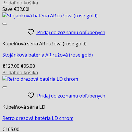
Pridať do košíka
Save
€
32.00
!
Pridaj do zoznamu obľúbených
Kúpeľňová séria AR ružová (rose gold)
Stojánková batéria AR ružová (rose gold)
Original
Current
€
127.00
€
95.00
price
price
Pridať do košíka
was:
is:
€127.00.
€95.00.
Pridaj do zoznamu obľúbených
Kúpeľňová séria LD
Retro drezová batéria LD chrom
€
165.00