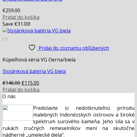
€
259.00
Pridať do košíka
Save
€
31.00
!
Pridaj do zoznamu obľúbených
Kúpeľňová séria VG čierna/biela
Stojánková batéria VG biela
Original
Current
€
146.00
€
115.00
price
price
Pridať do košíka
was:
is:
O nás
€146.00.
€115.00.
Predstavte si nedotknuteľnú prírodu
malebných Indonézskych ostrovov a široké
spektrum surového kameňa. Jeho sila sa v
rukách zručných remeselníkov mení na skutočne
nádherné „umelecké diela“.