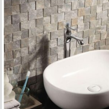
Blog
Hľadať:
Hľadať:
Košík
Žiadne produkty v košíku.