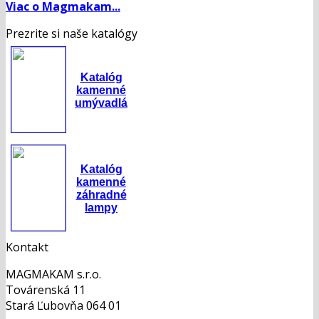
Viac o Magmakam...
Prezrite si naše katalógy
Katalóg
kamenné
umývadlá
Katalóg
kamenné
záhradné
lampy
Kontakt
MAGMAKAM s.r.o.
Továrenská 11
Stará Ľubovňa 064 01