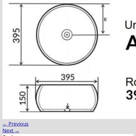
Blog
Hľadať:
Hľadať:
Košík
Žiadne produkty v košíku.
←
Previous
Next
→