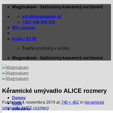
Skip
Magmakam - Exkluzívny kamenný sortiment
to
info@magmakam.sk
content
+421 948 998 358
Môj zoznam
Košík /
€
0.00
Žiadne produkty v košíku.
Magmakam - Exkluzívny kamenný sortiment
Keramické umývadlo ALICE rozmery
Domov
Published
4. novembra 2019
at
740 × 402
in
Keramické
košík
umývadlo ALICE rozmery
pokladňa