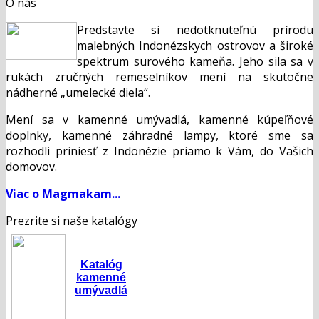
O nás
Predstavte si nedotknuteľnú prírodu
malebných Indonézskych ostrovov a široké
spektrum surového kameňa. Jeho sila sa v
rukách zručných remeselníkov mení na skutočne
nádherné „umelecké diela“.
Mení sa v kamenné umývadlá, kamenné kúpeľňové
doplnky, kamenné záhradné lampy, ktoré sme sa
rozhodli priniesť z Indonézie priamo k Vám, do Vašich
domovov.
Viac o Magmakam...
Prezrite si naše katalógy
Katalóg
kamenné
umývadlá