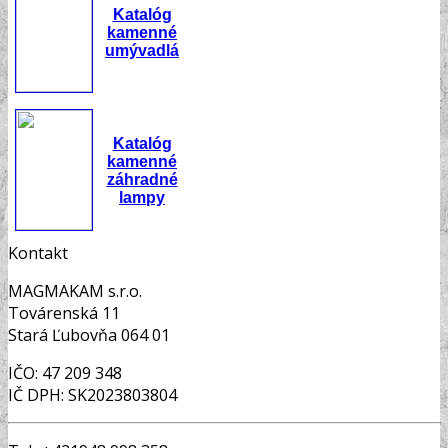
Katalóg
kamenné
umývadlá
Katalóg
kamenné
záhradné
lampy
Kontakt
MAGMAKAM s.r.o.
Továrenská 11
Stará Ľubovňa 064 01
IČO: 47 209 348
IČ DPH: SK2023803804