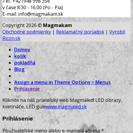
Tel.: +421948 998 358
v čase 8.30 - 16.00 (Po - Pia)
E-mail: info@magmakam.sk
Copyright 2026 ©
Magmakam
Obchodné podmienky
|
Reklamačný poriadok
|
Vyrobil
Ricon.sk
Domov
košík
pokladňa
Blog
Assign a menu in Theme Options > Menus
Prihlásenie
Kliknite na náš priateľský web Magmaled! LED obrazy,
kvetináče, LED gule
www.magmaled.sk
Prihlásenie
Používateľské meno alebo e-mailová adresa
*