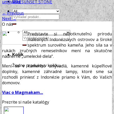
Blog
umývadlo SUNSET STONE
←
Previous
Hľadať:
Next
→
O nás
Predstavte si nedotknuteľnú prírodu
Hľadať:
malebných Indonézskych ostrovov a široké
spektrum surového kameňa. Jeho sila sa v
rukách zručných remeselníkov mení na skutočne
Košík
nádherné „umelecké diela“.
Žiadne produkty v košíku.
Mení sa v kamenné umývadlá, kamenné kúpeľňové
doplnky, kamenné záhradné lampy, ktoré sme sa
rozhodli priniesť z Indonézie priamo k Vám, do Vašich
domovov.
Viac o Magmakam...
Prezrite si naše katalógy