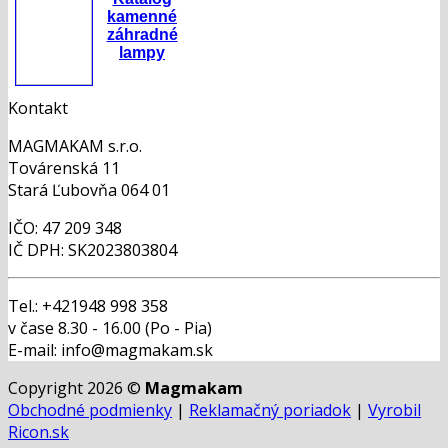
kamenné
záhradné
lampy
Kontakt
MAGMAKAM s.r.o.
Továrenská 11
Stará Ľubovňa 064 01
IČO: 47 209 348
IČ DPH: SK2023803804
Tel.: +421948 998 358
v čase 8.30 - 16.00 (Po - Pia)
E-mail: info@magmakam.sk
Copyright 2026 ©
Magmakam
Obchodné podmienky
|
Reklamačný poriadok
|
Vyrobil
Ricon.sk