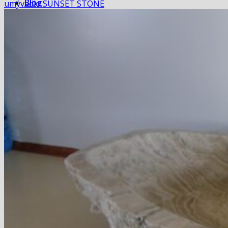
Blog
umývadlo SUNSET STONE
Hľadať:
Hľadať:
Košík
Žiadne produkty v košíku.