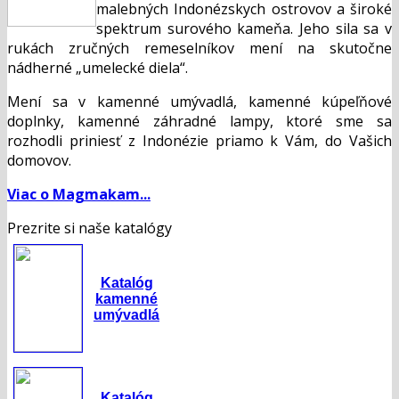
malebných Indonézskych ostrovov a široké
spektrum surového kameňa. Jeho sila sa v
rukách zručných remeselníkov mení na skutočne
nádherné „umelecké diela“.
Mení sa v kamenné umývadlá, kamenné kúpeľňové
doplnky, kamenné záhradné lampy, ktoré sme sa
rozhodli priniesť z Indonézie priamo k Vám, do Vašich
domovov.
Viac o Magmakam...
Prezrite si naše katalógy
Katalóg
kamenné
umývadlá
Katalóg