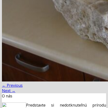
←
Previous
Next
→
O nás
Predstavte si nedotknuteľnú prírodu