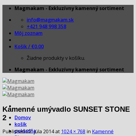
Skip
Magmakam - Exkluzívny kamenný sortiment
to
info@magmakam.sk
content
+421 948 998 358
Môj zoznam
Košík /
€
0.00
Žiadne produkty v košíku.
Magmakam - Exkluzívny kamenný sortiment
Kamenné umývadlo SUNSET STONE
2
Domov
košík
pokladňa
Published
22. júla 2014
at
1024 × 768
in
Kamenné