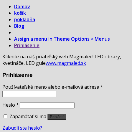
Domov
košík
pokladňa
Blog
Assign a menu in Theme Options > Menus
Prihlásenie
Kliknite na náš priateľský web Magmaled! LED obrazy,
kvetináče, LED gule
www.magmaled.sk
Prihlásenie
Používateľské meno alebo e-mailová adresa
*
Heslo
*
Zapamätať si ma
Prihlásiť
Zabudli ste heslo?