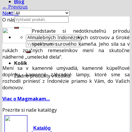
Blog
←
Previous
Next
→
Hľadať:
O nás
Predstavte si nedotknuteľnú prírodu
malebných Indonézskych ostrovov a široké
Hľadať:
spektrum surového kameňa. Jeho sila sa v
rukách zručných remeselníkov mení na skutočne
nádherné „umelecké diela“.
Košík
Mení sa v kamenné umývadlá, kamenné kúpeľňové
doplnky, kamenné záhradné lampy, ktoré sme sa
Žiadne produkty v košíku.
rozhodli priniesť z Indonézie priamo k Vám, do Vašich
domovov.
Viac o Magmakam...
Prezrite si naše katalógy
Katalóg