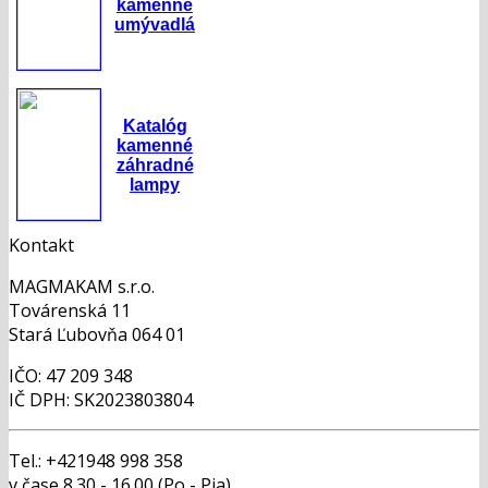
kamenné
umývadlá
Katalóg
kamenné
záhradné
lampy
Kontakt
MAGMAKAM s.r.o.
Továrenská 11
Stará Ľubovňa 064 01
IČO: 47 209 348
IČ DPH: SK2023803804
Tel.: +421948 998 358
v čase 8.30 - 16.00 (Po - Pia)