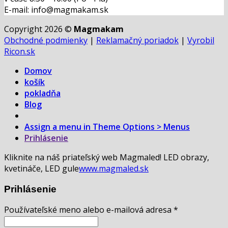
E-mail: info@magmakam.sk
Copyright 2026 ©
Magmakam
Obchodné podmienky
|
Reklamačný poriadok
|
Vyrobil
Ricon.sk
Domov
košík
pokladňa
Blog
Assign a menu in Theme Options > Menus
Prihlásenie
Kliknite na náš priateľský web Magmaled! LED obrazy,
kvetináče, LED gule
www.magmaled.sk
Prihlásenie
Používateľské meno alebo e-mailová adresa
*