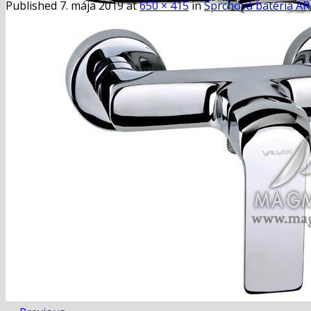
Published
7. mája 2019
at
650 × 415
in
Sprchová batéria A
Domov
košík
pokladňa
Blog
Hľadať:
Hľadať:
Košík