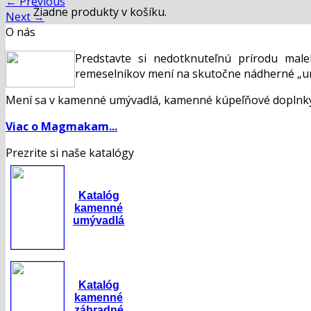
←
Previous
Žiadne produkty v košíku.
Next
→
O nás
Predstavte si nedotknuteľnú prírodu mal
remeselníkov mení na skutočne nádherné „um
Mení sa v kamenné umývadlá, kamenné kúpeľňové doplnky,
Viac o Magmakam...
Prezrite si naše katalógy
Katalóg
kamenné
umývadlá
Katalóg
kamenné
záhradné