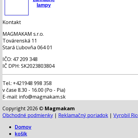
lampy
Kontakt
MAGMAKAM s.r.o.
Továrenská 11
Stará Ľubovňa 064 01
IČO: 47 209 348
IČ DPH: SK2023803804
Tel.: +421948 998 358
v čase 8.30 - 16.00 (Po - Pia)
E-mail: info@magmakam.sk
Copyright 2026 ©
Magmakam
Obchodné podmienky
|
Reklamačný poriadok
|
Vyrobil Ri
Domov
košík