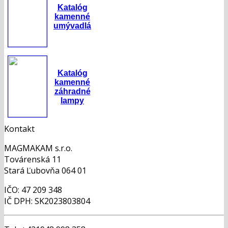
Katalóg
kamenné
umývadlá
Katalóg
kamenné
záhradné
lampy
Kontakt
MAGMAKAM s.r.o.
Továrenská 11
Stará Ľubovňa 064 01
IČO: 47 209 348
IČ DPH: SK2023803804