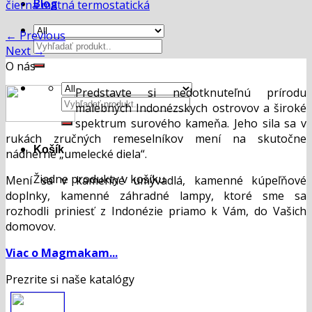
Blog
čierna matná termostatická
←
Previous
Hľadať:
Next
→
O nás
Predstavte si nedotknuteľnú prírodu
Hľadať:
malebných Indonézskych ostrovov a široké
spektrum surového kameňa. Jeho sila sa v
rukách zručných remeselníkov mení na skutočne
Košík
nádherné „umelecké diela“.
Žiadne produkty v košíku.
Mení sa v kamenné umývadlá, kamenné kúpeľňové
doplnky, kamenné záhradné lampy, ktoré sme sa
rozhodli priniesť z Indonézie priamo k Vám, do Vašich
domovov.
Viac o Magmakam...
Prezrite si naše katalógy