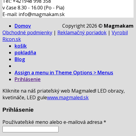
Tel.: +421948 998 358
v čase 8.30 - 16.00 (Po - Pia)
E-mail: info@magmakam.sk
Domov
Copyright 2026 ©
Magmakam
Obchodné podmienky
|
Reklamačný poriadok
|
Vyrobil
Ricon.sk
košík
pokladňa
Blog
Assign a menu in Theme Options > Menus
Prihlásenie
Kliknite na náš priateľský web Magmaled! LED obrazy,
kvetináče, LED gule
www.magmaled.sk
Prihlásenie
Používateľské meno alebo e-mailová adresa
*