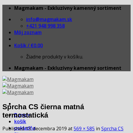
Skip
Magmakam - Exkluzívny kamenný sortiment
to
info@magmakam.sk
content
+421 948 998 358
Môj zoznam
Košík /
€
0.00
Žiadne produkty v košíku.
Magmakam - Exkluzívny kamenný sortiment
Sprcha CS čierna matná
termostatická
Domov
košík
pokladňa
Published
13. decembra 2019
at
569 × 585
in
Sprcha CS