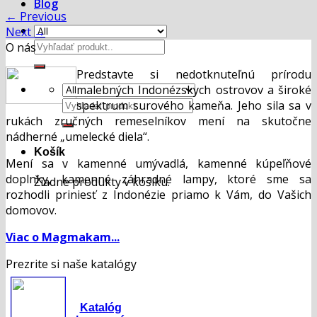
Blog
←
Previous
Next
→
Hľadať:
O nás
Predstavte si nedotknuteľnú prírodu
malebných Indonézskych ostrovov a široké
Hľadať:
spektrum surového kameňa. Jeho sila sa v
rukách zručných remeselníkov mení na skutočne
nádherné „umelecké diela“.
Košík
Mení sa v kamenné umývadlá, kamenné kúpeľňové
doplnky, kamenné záhradné lampy, ktoré sme sa
Žiadne produkty v košíku.
rozhodli priniesť z Indonézie priamo k Vám, do Vašich
domovov.
Viac o Magmakam...
Prezrite si naše katalógy
Katalóg