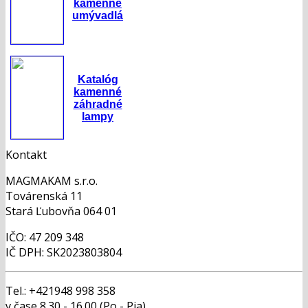
kamenné
umývadlá
Katalóg
kamenné
záhradné
lampy
Kontakt
MAGMAKAM s.r.o.
Továrenská 11
Stará Ľubovňa 064 01
IČO: 47 209 348
IČ DPH: SK2023803804
Tel.: +421948 998 358
v čase 8.30 - 16.00 (Po - Pia)