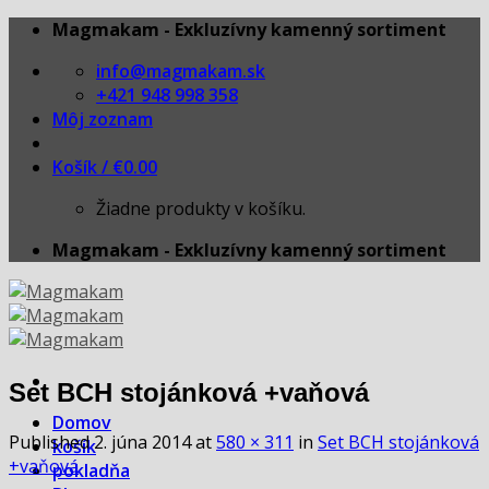
Skip
Magmakam - Exkluzívny kamenný sortiment
to
info@magmakam.sk
content
+421 948 998 358
Môj zoznam
Košík /
€
0.00
Žiadne produkty v košíku.
Magmakam - Exkluzívny kamenný sortiment
Set BCH stojánková +vaňová
Domov
Published
2. júna 2014
at
580 × 311
in
Set BCH stojánková
košík
+vaňová
pokladňa