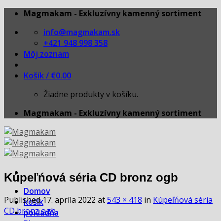
Skip
Magmakam - Exkluzívny kamenný sortiment
to
info@magmakam.sk
content
+421 948 998 358
Môj zoznam
Košík /
€
0.00
Žiadne produkty v košíku.
Magmakam - Exkluzívny kamenný sortiment
Kúpeľńová séria CD bronz ogb
Domov
Published
17. apríla 2022
at
543 × 418
in
Kúpeľńová séria
košík
CD bronz ogb
pokladňa