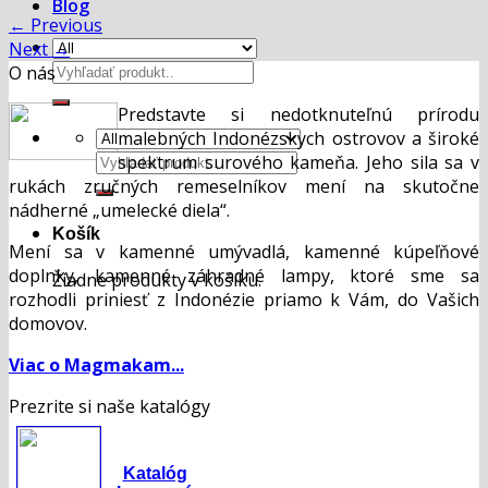
Blog
←
Previous
Next
→
Hľadať:
O nás
Predstavte si nedotknuteľnú prírodu
malebných Indonézskych ostrovov a široké
Hľadať:
spektrum surového kameňa. Jeho sila sa v
rukách zručných remeselníkov mení na skutočne
nádherné „umelecké diela“.
Košík
Mení sa v kamenné umývadlá, kamenné kúpeľňové
doplnky, kamenné záhradné lampy, ktoré sme sa
Žiadne produkty v košíku.
rozhodli priniesť z Indonézie priamo k Vám, do Vašich
domovov.
Viac o Magmakam...
Prezrite si naše katalógy
Katalóg