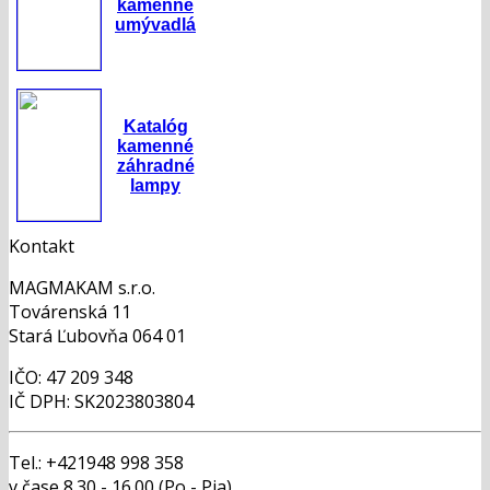
kamenné
umývadlá
Katalóg
kamenné
záhradné
lampy
Kontakt
MAGMAKAM s.r.o.
Továrenská 11
Stará Ľubovňa 064 01
IČO: 47 209 348
IČ DPH: SK2023803804
Tel.: +421948 998 358
v čase 8.30 - 16.00 (Po - Pia)