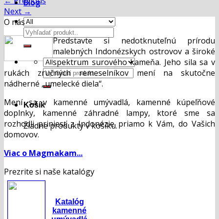
←
Previous
Blog
Next
→
O nás
Hľadať:
Predstavte si nedotknuteľnú prírodu
malebných Indonézskych ostrovov a široké
spektrum surového kameňa. Jeho sila sa v
Hľadať:
rukách zručných remeselníkov mení na skutočne
nádherné „umelecké diela“.
Mení sa v kamenné umývadlá, kamenné kúpeľňové
Košík
doplnky, kamenné záhradné lampy, ktoré sme sa
rozhodli priniesť z Indonézie priamo k Vám, do Vašich
Žiadne produkty v košíku.
domovov.
Viac o Magmakam...
Prezrite si naše katalógy
Katalóg
kamenné