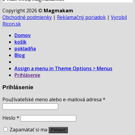
Copyright 2026 ©
Magmakam
Obchodné podmienky
|
Reklamačný poriadok
|
Vyrobil
Ricon.sk
Domov
košík
pokladňa
Blog
Assign a menu in Theme Options > Menus
Prihlásenie
Prihlásenie
Používateľské meno alebo e-mailová adresa
*
Heslo
*
Zapamätať si ma
Prihlásiť