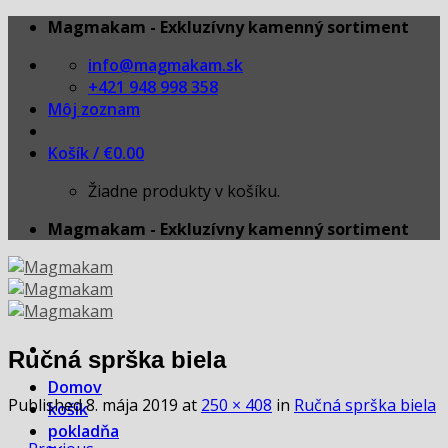
Skip
Magmakam - Exkluzívny kamenný sortiment
to
info@magmakam.sk
content
+421 948 998 358
Môj zoznam
Košík /
€
0.00
Žiadne produkty v košíku.
Magmakam - Exkluzívny kamenný sortiment
Ručná sprška biela
Domov
Published
8. mája 2019
at
250 × 408
in
Ručná sprška biela
košík
pokladňa