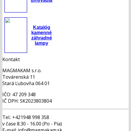
umývadlá
Katalóg
kamenné
záhradné
lampy
Kontakt
MAGMAKAM s.r.o.
Továrenská 11
Stará Ľubovňa 064 01
IČO: 47 209 348
IČ DPH: SK2023803804
Tel.: +421948 998 358
v čase 8.30 - 16.00 (Po - Pia)
E-mail: info@magmakam.sk