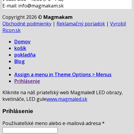
E-mail: info@magmakam.sk
Copyright 2026 ©
Magmakam
Obchodné podmienky
|
Reklamačný poriadok
|
Vyrobil
Ricon.sk
Domov
košík
pokladňa
Blog
Assign a menu in Theme Options > Menus
Prihlásenie
Kliknite na náš priateľský web Magmaled! LED obrazy,
kvetináče, LED gule
www.magmaled.sk
Prihlásenie
Používateľské meno alebo e-mailová adresa
*