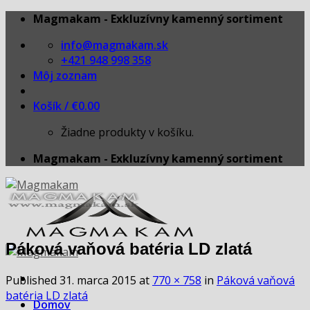
Skip
Magmakam - Exkluzívny kamenný sortiment
to
info@magmakam.sk
content
+421 948 998 358
Môj zoznam
Košík /
€
0.00
Žiadne produkty v košíku.
Magmakam - Exkluzívny kamenný sortiment
Páková vaňová batéria LD zlatá
Published
31. marca 2015
at
770 × 758
in
Páková vaňová
batéria LD zlatá
Domov