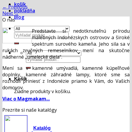
košík
←
Previous
pokladňa
Next
→
Blog
O nás
Predstavte si nedotknuteľnú prírodu
Hľadať:
malebných Indonézskych ostrovov a široké
spektrum surového kameňa. Jeho sila sa v
rukách zručných remeselníkov mení na skutočne
nádherné „umelecké diela“.
Hľadať:
Mení sa v kamenné umývadlá, kamenné kúpeľňové
doplnky, kamenné záhradné lampy, ktoré sme sa
Košík
rozhodli priniesť z Indonézie priamo k Vám, do Vašich
domovov.
Žiadne produkty v košíku.
Viac o Magmakam...
Prezrite si naše katalógy
Katalóg