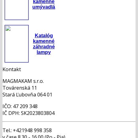
kamenné
umývadlá
Katalóg
kamenné
záhradné
lampy
Kontakt
MAGMAKAM s.r.o.
Továrenská 11
Stará Ľubovňa 064 01
IČO: 47 209 348
IČ DPH: SK2023803804
Tel.: +421948 998 358
v čase 8.30 - 16.00 (Po - Pia)