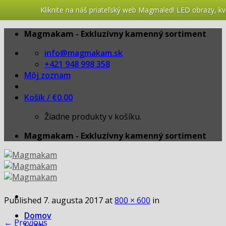
Kliknite na náš priateľský web Magmaled! LED obrazy, kv
Skip
Magmakam - Exkluzívny kamenný sortiment
to
info@magmakam.sk
content
+421 948 998 358
Môj zoznam
Košík /
€
0.00
Žiadne produkty v košíku.
Magmakam - Exkluzívny kamenný sortiment
Published
7. augusta 2017
at
800 × 600
in
Domov
←
Previous