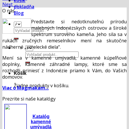
košík
Next
→
pokladňa
O nás
Blog
Predstavte si nedotknuteľnú prírodu
malebných Indonézskych ostrovov a široké
Hľadať:
spektrum surového kameňa. Jeho sila sa v
rukách zručných remeselníkov mení na skutočne
nádherné „umelecké diela“.
Hľadať:
Mení sa v kamenné umývadlá, kamenné kúpeľňové
doplnky, kamenné záhradné lampy, ktoré sme sa
rozhodli priniesť z Indonézie priamo k Vám, do Vašich
Košík
domovov.
Žiadne produkty v košíku.
Viac o Magmakam...
Prezrite si naše katalógy
Katalóg
kamenné
umývadlá