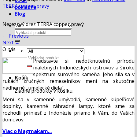
košík
TERRA copper pravý
pokladňa
Blog
Nerezový drez TERRA copper pravý
Hľadať:
←
Previous
Next
→
O nás
Hľadať:
Predstavte si nedotknuteľnú prírodu
malebných Indonézskych ostrovov a široké
spektrum surového kameňa. Jeho sila sa v
Košík
rukách zručných remeselníkov mení na skutočne
nádherné „umelecké diela“.
Žiadne produkty v košíku.
Mení sa v kamenné umývadlá, kamenné kúpeľňové
doplnky, kamenné záhradné lampy, ktoré sme sa
rozhodli priniesť z Indonézie priamo k Vám, do Vašich
domovov.
Viac o Magmakam...