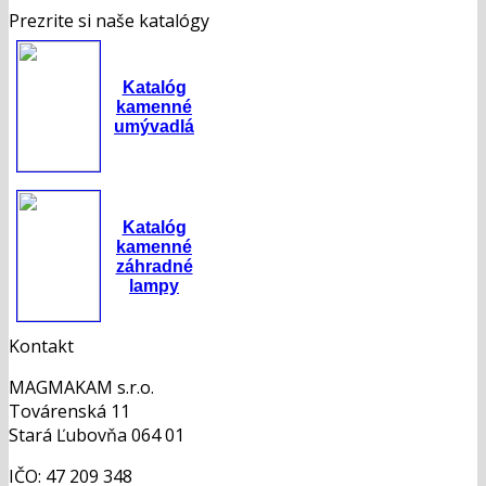
Prezrite si naše katalógy
Katalóg
kamenné
umývadlá
Katalóg
kamenné
záhradné
lampy
Kontakt
MAGMAKAM s.r.o.
Továrenská 11
Stará Ľubovňa 064 01
IČO: 47 209 348