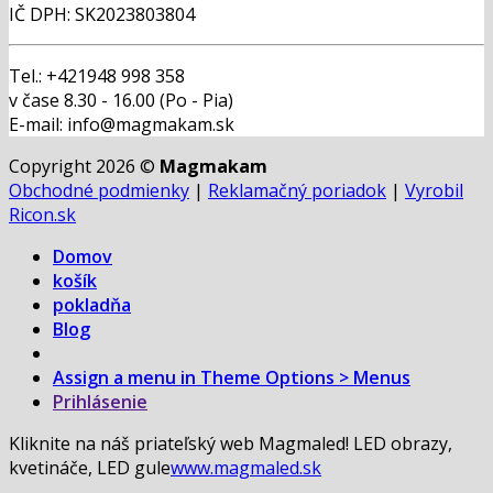
IČ DPH: SK2023803804
Tel.: +421948 998 358
v čase 8.30 - 16.00 (Po - Pia)
E-mail: info@magmakam.sk
Copyright 2026 ©
Magmakam
Obchodné podmienky
|
Reklamačný poriadok
|
Vyrobil
Ricon.sk
Domov
košík
pokladňa
Blog
Assign a menu in Theme Options > Menus
Prihlásenie
Kliknite na náš priateľský web Magmaled! LED obrazy,
kvetináče, LED gule
www.magmaled.sk