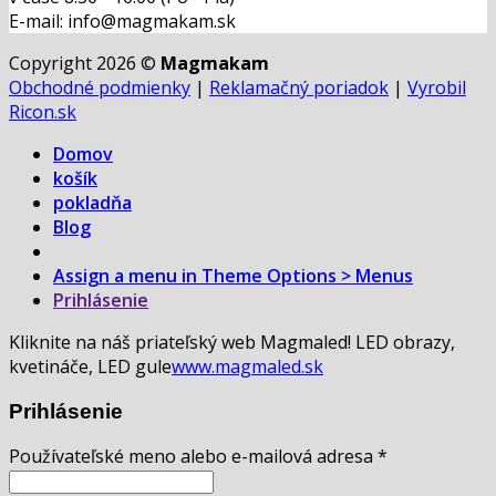
E-mail: info@magmakam.sk
Copyright 2026 ©
Magmakam
Obchodné podmienky
|
Reklamačný poriadok
|
Vyrobil
Ricon.sk
Domov
košík
pokladňa
Blog
Assign a menu in Theme Options > Menus
Prihlásenie
Kliknite na náš priateľský web Magmaled! LED obrazy,
kvetináče, LED gule
www.magmaled.sk
Prihlásenie
Používateľské meno alebo e-mailová adresa
*