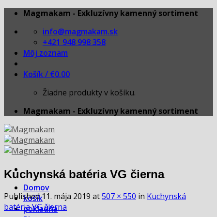
Skip
Magmakam - Exkluzívny kamenný sortiment
to
info@magmakam.sk
content
+421 948 998 358
Môj zoznam
Košík /
€
0.00
Žiadne produkty v košíku.
Magmakam - Exkluzívny kamenný sortiment
Kuchynská batéria VG čierna
Domov
Published
11. mája 2019
at
507 × 550
in
Kuchynská
košík
batéria VG čierna
pokladňa