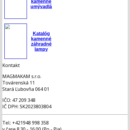
kamenné
umývadlá
Katalóg
kamenné
záhradné
lampy
Kontakt
MAGMAKAM s.r.o.
Továrenská 11
Stará Ľubovňa 064 01
IČO: 47 209 348
IČ DPH: SK2023803804
Tel.: +421948 998 358
v čase 8.30 - 16.00 (Po - Pia)