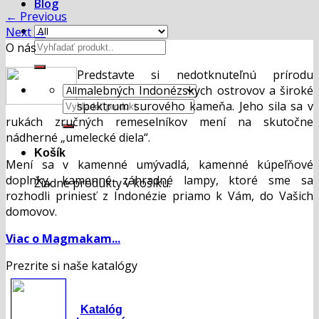
Blog
←
Previous
Next
→
Hľadať:
O nás
Predstavte si nedotknuteľnú prírodu
malebných Indonézskych ostrovov a široké
Hľadať:
spektrum surového kameňa. Jeho sila sa v
rukách zručných remeselníkov mení na skutočne
nádherné „umelecké diela“.
Košík
Mení sa v kamenné umývadlá, kamenné kúpeľňové
doplnky, kamenné záhradné lampy, ktoré sme sa
Žiadne produkty v košíku.
rozhodli priniesť z Indonézie priamo k Vám, do Vašich
domovov.
Viac o Magmakam...
Prezrite si naše katalógy
Katalóg