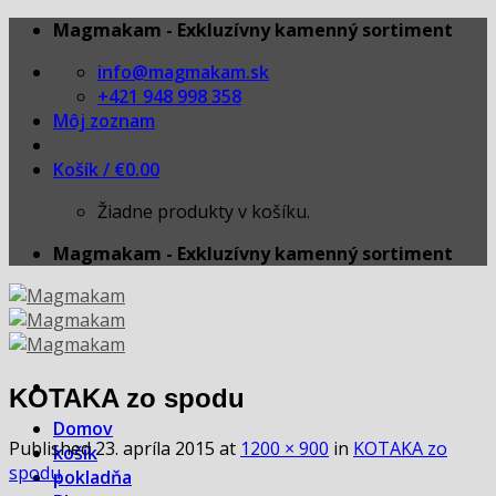
Skip
Magmakam - Exkluzívny kamenný sortiment
to
info@magmakam.sk
content
+421 948 998 358
Môj zoznam
Košík /
€
0.00
Žiadne produkty v košíku.
Magmakam - Exkluzívny kamenný sortiment
KOTAKA zo spodu
Domov
Published
23. apríla 2015
at
1200 × 900
in
KOTAKA zo
košík
spodu
pokladňa