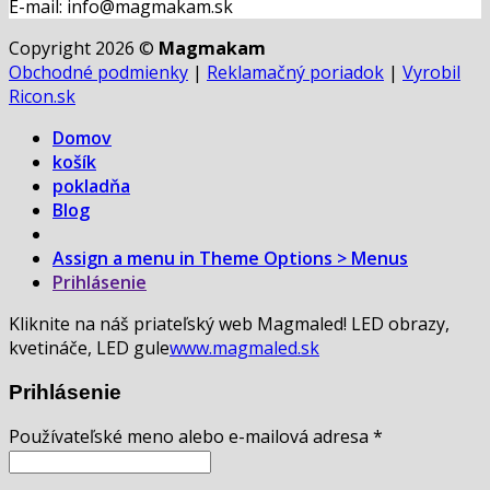
E-mail: info@magmakam.sk
Copyright 2026 ©
Magmakam
Obchodné podmienky
|
Reklamačný poriadok
|
Vyrobil
Ricon.sk
Domov
košík
pokladňa
Blog
Assign a menu in Theme Options > Menus
Prihlásenie
Kliknite na náš priateľský web Magmaled! LED obrazy,
kvetináče, LED gule
www.magmaled.sk
Prihlásenie
Používateľské meno alebo e-mailová adresa
*