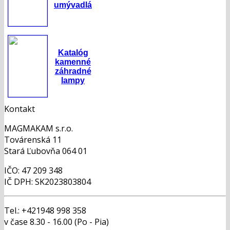
umývadlá
Katalóg
kamenné
záhradné
lampy
Kontakt
MAGMAKAM s.r.o.
Továrenská 11
Stará Ľubovňa 064 01
IČO: 47 209 348
IČ DPH: SK2023803804
Tel.: +421948 998 358
v čase 8.30 - 16.00 (Po - Pia)