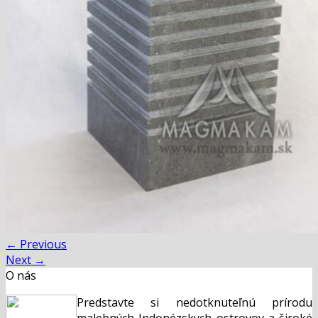
←
Previous
Next
→
O nás
Predstavte si nedotknuteľnú prírodu
malebných Indonézskych ostrovov a široké