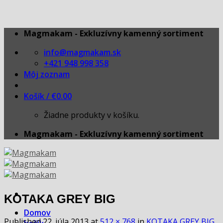
Skip
Magmakam - Exkluzívny kamenný sortiment
to
info@magmakam.sk
content
+421 948 998 358
Môj zoznam
Košík /
€
0.00
Žiadne produkty v košíku.
Magmakam - Exkluzívny kamenný sortiment
KOTAKA GREY BIG
Domov
Published
22. júla 2013
at
512 × 768
in
KOTAKA GREY BIG