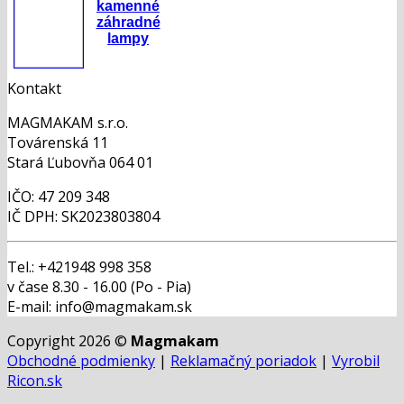
kamenné
záhradné
lampy
Kontakt
MAGMAKAM s.r.o.
Továrenská 11
Stará Ľubovňa 064 01
IČO: 47 209 348
IČ DPH: SK2023803804
Tel.: +421948 998 358
v čase 8.30 - 16.00 (Po - Pia)
E-mail: info@magmakam.sk
Copyright 2026 ©
Magmakam
Obchodné podmienky
|
Reklamačný poriadok
|
Vyrobil
Ricon.sk