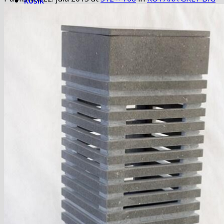
košík
pokladňa
Blog
Hľadať:
Hľadať:
Košík
Žiadne produkty v košíku.