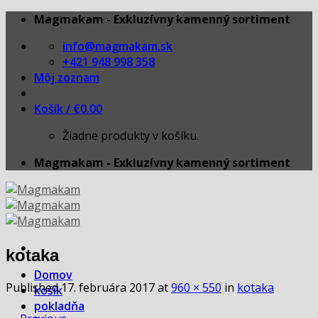
Skip
Magmakam - Exkluzívny kamenný sortiment
to
info@magmakam.sk
content
+421 948 998 358
Môj zoznam
Košík /
€
0.00
Žiadne produkty v košíku.
Magmakam - Exkluzívny kamenný sortiment
kotaka
Domov
Published
17. februára 2017
at
960 × 550
in
kotaka
košík
pokladňa