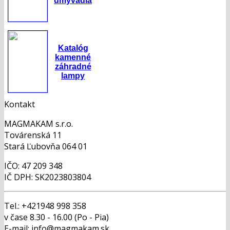
umývadlá
Katalóg
kamenné
záhradné
lampy
Kontakt
MAGMAKAM s.r.o.
Továrenská 11
Stará Ľubovňa 064 01
IČO: 47 209 348
IČ DPH: SK2023803804
Tel.: +421948 998 358
v čase 8.30 - 16.00 (Po - Pia)
E-mail: info@magmakam.sk