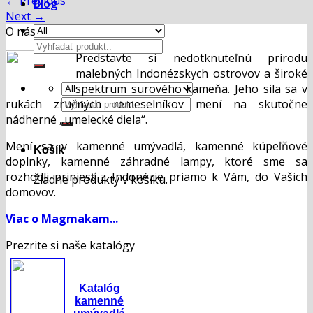
←
Previous
Blog
Next
→
O nás
Hľadať:
Predstavte si nedotknuteľnú prírodu
malebných Indonézskych ostrovov a široké
spektrum surového kameňa. Jeho sila sa v
Hľadať:
rukách zručných remeselníkov mení na skutočne
nádherné „umelecké diela“.
Mení sa v kamenné umývadlá, kamenné kúpeľňové
Košík
doplnky, kamenné záhradné lampy, ktoré sme sa
rozhodli priniesť z Indonézie priamo k Vám, do Vašich
Žiadne produkty v košíku.
domovov.
Viac o Magmakam...
Prezrite si naše katalógy
Katalóg
kamenné