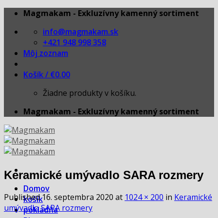
Skip
Magmakam - Exkluzívny kamenný sortiment
to
info@magmakam.sk
content
+421 948 998 358
Môj zoznam
Košík /
€
0.00
Žiadne produkty v košíku.
Magmakam - Exkluzívny kamenný sortiment
Keramické umývadlo SARA rozmery
Domov
Published
16. septembra 2020
at
1024 × 200
in
Keramické
košík
umývadlo SARA rozmery
pokladňa