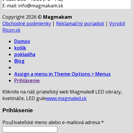
E-mail: info@magmakam.sk
Copyright 2026 ©
Magmakam
Obchodné podmienky
|
Reklamačný poriadok
|
Vyrobil
Ricon.sk
Domov
košík
pokladňa
Blog
Assign a menu in Theme Options > Menus
Prihlásenie
Kliknite na náš priateľský web Magmaled! LED obrazy,
kvetináče, LED gule
www.magmaled.sk
Prihlásenie
Používateľské meno alebo e-mailová adresa
*