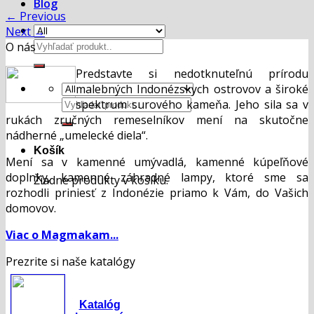
Blog
←
Previous
Next
→
Hľadať:
O nás
Predstavte si nedotknuteľnú prírodu
malebných Indonézskych ostrovov a široké
Hľadať:
spektrum surového kameňa. Jeho sila sa v
rukách zručných remeselníkov mení na skutočne
nádherné „umelecké diela“.
Košík
Mení sa v kamenné umývadlá, kamenné kúpeľňové
doplnky, kamenné záhradné lampy, ktoré sme sa
Žiadne produkty v košíku.
rozhodli priniesť z Indonézie priamo k Vám, do Vašich
domovov.
Viac o Magmakam...
Prezrite si naše katalógy
Katalóg