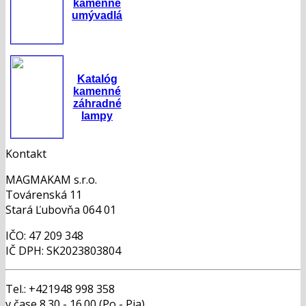
kamenné
umývadlá
Katalóg
kamenné
záhradné
lampy
Kontakt
MAGMAKAM s.r.o.
Továrenská 11
Stará Ľubovňa 064 01
IČO: 47 209 348
IČ DPH: SK2023803804
Tel.: +421948 998 358
v čase 8.30 - 16.00 (Po - Pia)