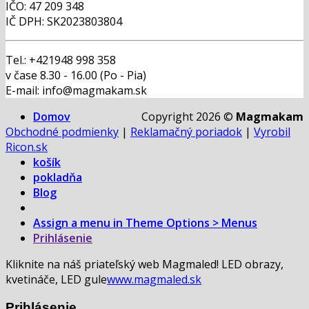
IČO: 47 209 348
IČ DPH: SK2023803804
Tel.: +421948 998 358
v čase 8.30 - 16.00 (Po - Pia)
E-mail: info@magmakam.sk
Domov
Copyright 2026 ©
Magmakam
Obchodné podmienky
|
Reklamačný poriadok
|
Vyrobil
Ricon.sk
košík
pokladňa
Blog
Assign a menu in Theme Options > Menus
Prihlásenie
Kliknite na náš priateľský web Magmaled! LED obrazy,
kvetináče, LED gule
www.magmaled.sk
Prihlásenie