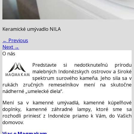
Keramické umývadlo NILA
←
Previous
Next
→
O nás
Predstavte si nedotknuteľnú prírodu
malebných Indonézskych ostrovov a široké
spektrum surového kameňa. Jeho sila sa v
rukách zručných remeselníkov mení na skutočne
nádherné „umelecké diela“.
Mení sa v kamenné umývadlá, kamenné kúpeľňové
doplnky, kamenné záhradné lampy, ktoré sme sa
rozhodli priniesť z Indonézie priamo k Vám, do Vašich
domovov.
Viac o Magmakam...