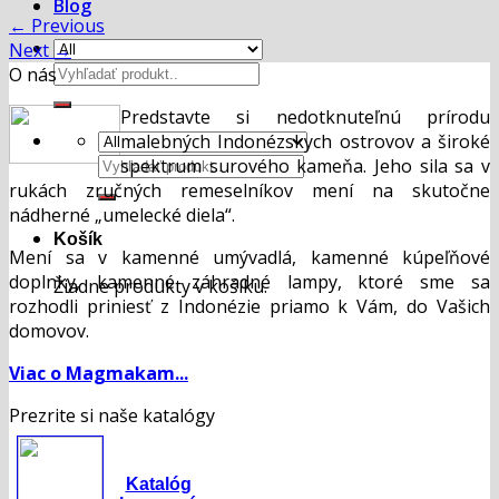
Blog
←
Previous
Next
→
Hľadať:
O nás
Predstavte si nedotknuteľnú prírodu
malebných Indonézskych ostrovov a široké
Hľadať:
spektrum surového kameňa. Jeho sila sa v
rukách zručných remeselníkov mení na skutočne
nádherné „umelecké diela“.
Košík
Mení sa v kamenné umývadlá, kamenné kúpeľňové
doplnky, kamenné záhradné lampy, ktoré sme sa
Žiadne produkty v košíku.
rozhodli priniesť z Indonézie priamo k Vám, do Vašich
domovov.
Viac o Magmakam...
Prezrite si naše katalógy
Katalóg