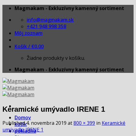
Skip
Magmakam - Exkluzívny kamenný sortiment
to
info@magmakam.sk
content
+421 948 998 358
Môj zoznam
Košík /
€
0.00
Žiadne produkty v košíku.
Magmakam - Exkluzívny kamenný sortiment
Keramické umývadlo IRENE 1
Domov
Published
4. novembra 2019
at
800 × 399
in
Keramické
košík
umývadlo IRENE 1
pokladňa