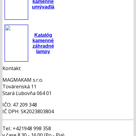
kamenné
umývadlá
Katalóg
kamenné
záhradné
lampy
Kontakt
MAGMAKAM s.r.o.
Továrenská 11
Stará Ľubovňa 064 01
IČO: 47 209 348
IČ DPH: SK2023803804
Tel.: +421948 998 358
v čase 8.30 - 16.00 (Po - Pia)