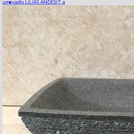
umývadlo LILIAS ANDESIT a
Domov
košík
pokladňa
Blog
Hľadať:
Hľadať:
Košík
Žiadne produkty v košíku.