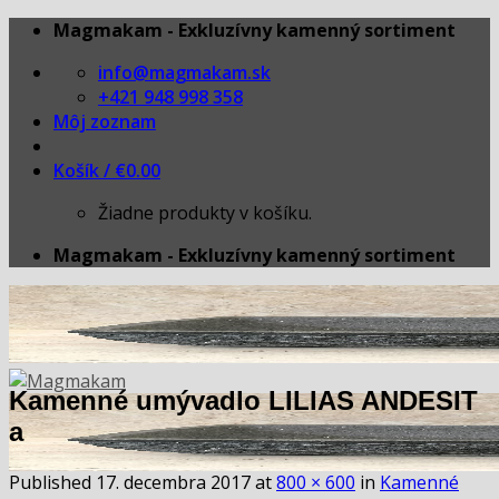
Skip
Magmakam - Exkluzívny kamenný sortiment
to
info@magmakam.sk
content
+421 948 998 358
Môj zoznam
Košík /
€
0.00
Žiadne produkty v košíku.
Magmakam - Exkluzívny kamenný sortiment
Kamenné umývadlo LILIAS ANDESIT
a
Published
17. decembra 2017
at
800 × 600
in
Kamenné