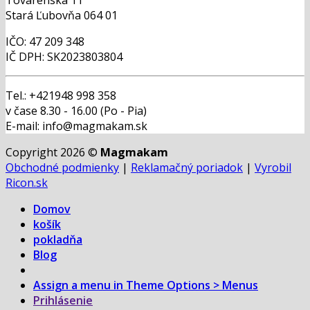
Stará Ľubovňa 064 01
IČO: 47 209 348
IČ DPH: SK2023803804
Tel.: +421948 998 358
v čase 8.30 - 16.00 (Po - Pia)
E-mail: info@magmakam.sk
Copyright 2026 ©
Magmakam
Obchodné podmienky
|
Reklamačný poriadok
|
Vyrobil
Ricon.sk
Domov
košík
pokladňa
Blog
Assign a menu in Theme Options > Menus
Prihlásenie