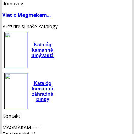
domovov.
Viac o Magmakam...
Prezrite si naše katalógy
Katalóg
kamenné
umývadlá
Katalóg
kamenné
záhradné
lampy
Kontakt
MAGMAKAM s.r.o.
Továrenská 11